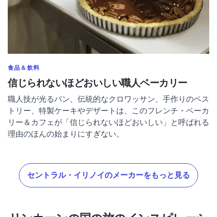
のカテゴリーをもっと表示する
食品＆飲料
信じられないほどおいしい職人ベーカリー
職人技が光るパン、伝統的なクロワッサン、手作りのペス
トリー、特製ケーキやデザートは、このフレンチ・ベーカ
リー＆カフェが「信じられないほどおいしい」と呼ばれる
理由のほんの始まりにすぎない。
セントラル・イリノイのメーカーをもっと見る