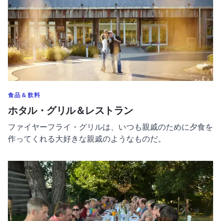
のカテゴリーをもっと表示する
食品＆飲料
ホタル・グリル＆レストラン
ファイヤーフライ・グリルは、いつも親戚のために夕食を
作ってくれる大好きな親戚のようなものだ。
Prairie Fruits Farm & Creamery についてもっと読む