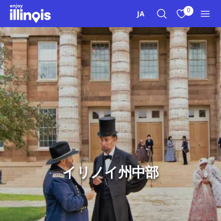
本文へスキップ
0
JA
検索
お気に入り
メニ
イリノイ州中部