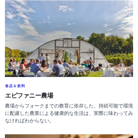
エピファニー農場についてもっと読む
のカテゴリーをもっと表示する
食品＆飲料
エピファニー農場
農場からフォークまでの教育に依存した、持続可能で環境
に配慮した農業による健康的な生活は、実際に味わってみ
なければわからない。
スティーブ・メドウズについてもっと読む