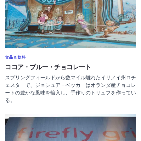
のカテゴリーをもっと表示する
食品＆飲料
ココア・ブルー・チョコレート
スプリングフィールドから数マイル離れたイリノイ州ロチ
ェスターで、ジョシュア・ベッカーはオランダ産チョコレ
ートの豊かな風味を輸入し、手作りのトリュフを作ってい
る。
Firefly Grill & Restaurant についてもっと読む