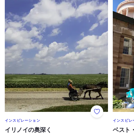
Add to Favorite
のカテゴリーをもっと表示する
のカテゴリ
インスピレーション
インスピレ
イリノイの奥深く
ベスト