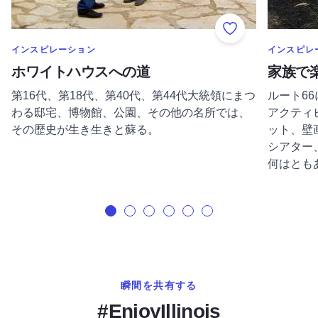
Add to Favorite
のカテゴリーをもっと表示する
のカテゴリ
インスピレーション
インスピレ
ホワイトハウスへの道
家族で
第16代、第18代、第40代、第44代大統領にまつ
ルート6
わる邸宅、博物館、公園、その他の名所では、
アクティ
その歴史が生き生きと蘇る。
ット、壁
シアター
何はともあ
瞬間を共有する
#EnjoyIllinois