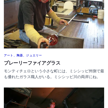
のカテゴリーでもっと表示
アート、陶器、ジュエリー
プレーリーファイアグラス
モンティチェロという小さな町には、ミシシッピ州側で最
も優れたガラス職人がいる。ミシシッピ川の両岸にね。
ブラックスミス・シック についてもっと読む