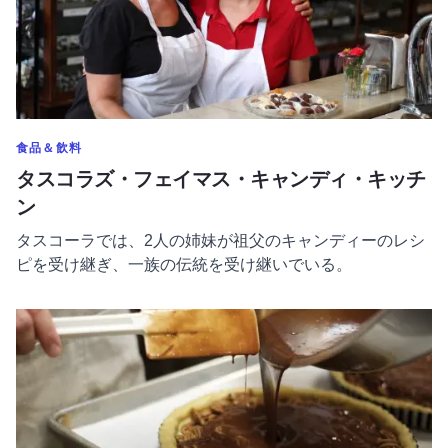
のカテゴリーをもっと表示する
食品＆飲料
タスコラズ・フェイマス・キャンディ・キッチ
ン
タスコーラでは、2人の姉妹が祖父のキャンディーのレシ
ピを受け継ぎ、一族の伝統を受け継いでいる。
続きを読む 信じられないほど美味しい職人ベーカリー