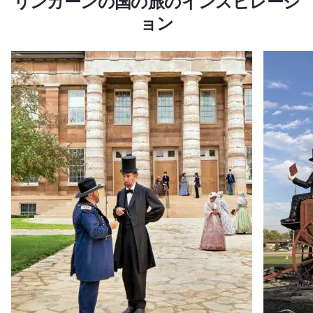
リンカーンの国の旅のインスピレーシ
ョン
続きを読む ホワイトハウスへの道（旅
家族で楽