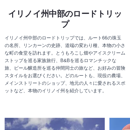
イリノイ州中部のロードトリッ
プ
イリノイ州中部のロードトリップでは、ルート66の珠玉
の名所、リンカーンの史跡、道端の変わり種、本物の小さ
な町の食堂を訪れます。とうもろこし畑やアイスクリーム
ストップを巡る家族旅行、B&Bを巡るロマンチックな
旅、ビール醸造所を巡る仲間同士の旅など、お好みの冒険
スタイルをお選びください。どのルートも、現役の農場、
メインストリートのショップ、地元の人々に愛されるスポ
ットなど、本物のイリノイ州を紹介しています。
続きを読む イリノイの奥深く
続きを読