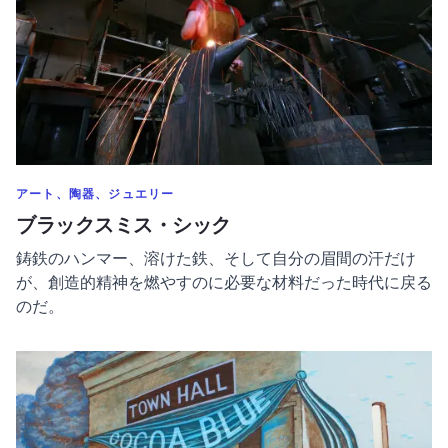
のカテゴリーでもっと表示
アート、陶器、ジュエリー
ブラックスミス・シック
鋳鉄のハンマー、溶けた鉄、そして自分の眉間の汗だけ
が、創造的精神を燃やすのに必要な材料だった時代に戻る
のだ。
ココア・ブルー・チョコレートについてもっと読む