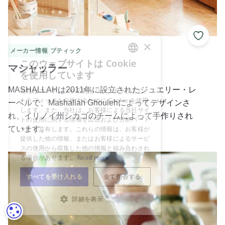
お気に
メーカー情報
ブティック
マシャッラー
MASHALLAHは2011年に設立されたジュエリー・レ
ーベルで、Mashallah Ghoulehによってデザインさ
れ、イリノイ州シカゴのチームによって手作りされ
ています。
ミシシッピ・マッド・ポタリー
クッキーの設定