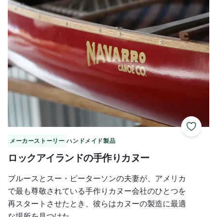
お気に
メーカーストーリー
ハンドメイド製品
ロックアイランドの手作りカヌー
ブルースとスー・ピーターソンの夫妻が、アメリカ
で最も尊敬されている手作りカヌー会社のひとつを
再スタートさせたとき、彼らはカヌーの製造に最適
な場所を見つけた。