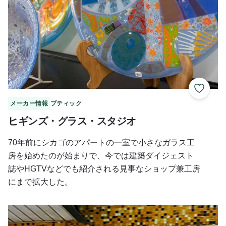
お気に
メーカー情報
ブティック
ヒギンズ・グラス・スタジオ
70年前にシカゴのアパートの一室で小さなガラス工
房を始めたのが始まりで、今では建築ダイジェスト
誌やHGTVなどでも紹介される見事なショップ兼工房
にまで拡大した。
フレッドのアクセント