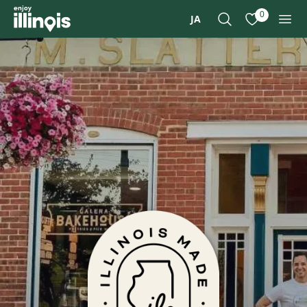
本文へスキップ
0
JA
検索
お気に入り
メニ