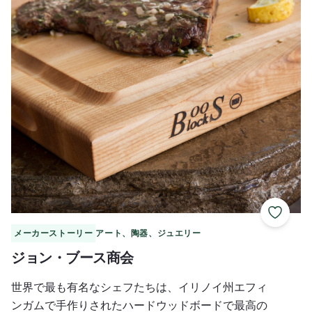
お気に
メーカーストーリー
アート、陶器、ジュエリー
ジョン・ブース商会
世界で最も有名なシェフたちは、イリノイ州エフィ
ンガムで手作りされたハードウッドボードで最高の