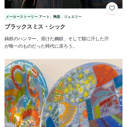
お気に
メーカーストーリー
アート、陶器、ジュエリー
ブラックスミス・シック
鋳鉄のハンマー、溶けた鋼鉄、そして額に汗した汗
が唯一のものだった時代に戻ろう。
ヒギンズ・グラス・スタジオ