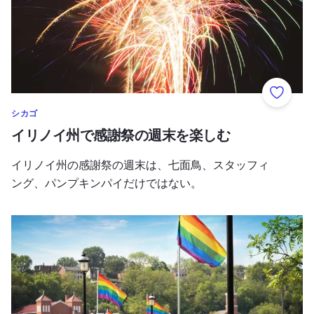
お気に
シカゴ
イリノイ州で感謝祭の週末を楽しむ
イリノイ州の感謝祭の週末は、七面鳥、スタッフィ
ング、パンプキンパイだけではない。
イリノイ州のLGBTQIA+旅行