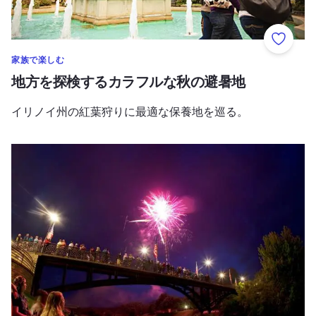
お気に
家族で楽しむ
地方を探検するカラフルな秋の避暑地
イリノイ州の紅葉狩りに最適な保養地を巡る。
7月4日 イリノイ州の花火＆イベント