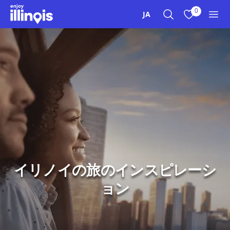
本文へスキップ
0
JA
検索
お気に入り
メニ
イリノイの旅のインスピレーシ
ョン