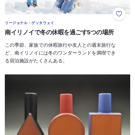
お気に
リージョナル・ゲッタウェイ
南イリノイで冬の休暇を過ごす5つの場所
この季節、家族での休暇旅行や友人との週末旅行な
ど、南イリノイには冬のワンダーランドを満喫でき
る宿泊施設がたくさんある。
スモール・ビジネス・サタデーに向けた究極のイリノイ製シ