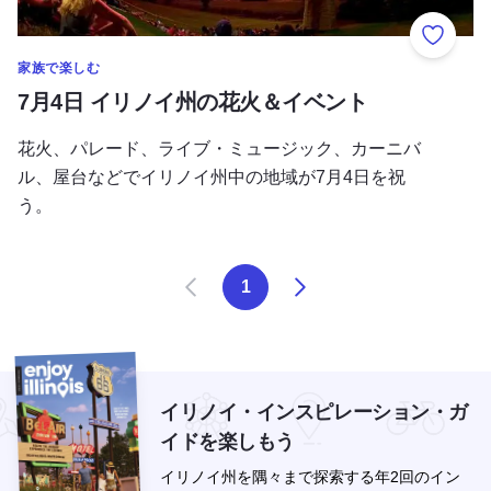
お気に
家族で楽しむ
7月4日 イリノイ州の花火＆イベント
花火、パレード、ライブ・ミュージック、カーニバ
ル、屋台などでイリノイ州中の地域が7月4日を祝
う。
Prev
次のページ
1
イリノイ・インスピレーション・ガ
イドを楽しもう
イリノイ州を隅々まで探索する年2回のイン