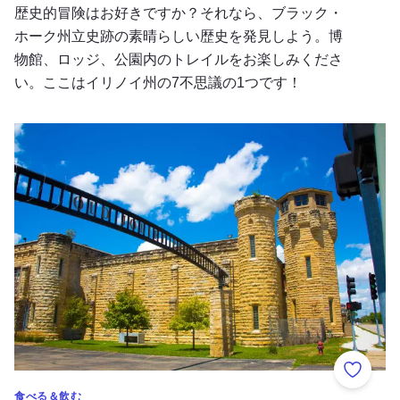
歴史的冒険はお好きですか？それなら、ブラック・
ホーク州立史跡の素晴らしい歴史を発見しよう。博
物館、ロッジ、公園内のトレイルをお楽しみくださ
い。ここはイリノイ州の7不思議の1つです！
イリノイ州の不気味な観光名所と怖い滞在先
お気に
食べる＆飲む