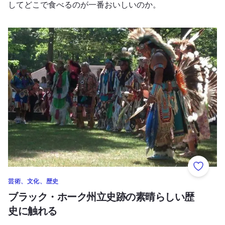
してどこで食べるのが一番おいしいのか。
ブラック・ホーク州立史跡の素晴らしい歴史に触れる
お気に
芸術、文化、歴史
ブラック・ホーク州立史跡の素晴らしい歴
史に触れる