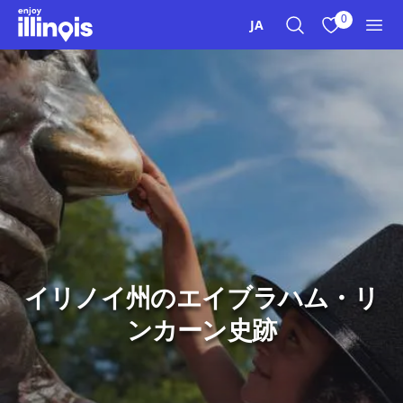
本文へスキップ
0
JA
検索
お気に入り
メニ
イリノイ州のエイブラハム・リ
ンカーン史跡