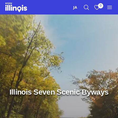
本文へスキップ
0
JA
検索
お気に入り
メニ
Illinois Seven Scenic Byways