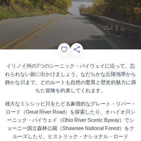
Add to Favorites
このページを共有する
イリノイ州の7つのシーニック・バイウェイに沿って、忘
れられない旅に出かけましょう。なだらかな丘陵地帯から
静かな川まで、どのルートも自然の驚異と歴史的魅力に満
ちた冒険を約束してくれます。
雄大なミシシッピ川をたどる象徴的なグレート・リバー・
ロード（Great River Road）を探索したり、オハイオ川シ
ーニック・バイウェイ（Ohio River Scenic Byway）でシ
ョーニー国立森林公園（Shawnee National Forest）をク
ルーズしたり、ヒストリック・ナショナル・ロード