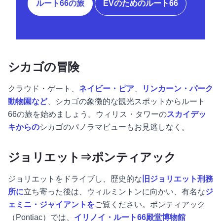
ルート66の旅
EVのためのルート66
シカゴの冒険
クラウド・ゲート、
ネイビー・ピア
、
リンカーン・パーク
動物園など
、シカゴの象徴的な観光スポットからルート
66の旅を始めましょう。ウィリス・タワーの
スカイデッ
キからの
シカゴのパノラマビューもお見逃しなく。
ジョリエット⇒ポンティアック
ジョリエットをドライブし、歴史的な
旧ジョリエット刑務
所に
立ち寄った後は、ウィルミントンに向かい、有名な
ジ
ェミニ・ジャイアントを
ご覧ください。ポンティアック
（Pontiac）では、
イリノイ・ルート66殿堂博物館