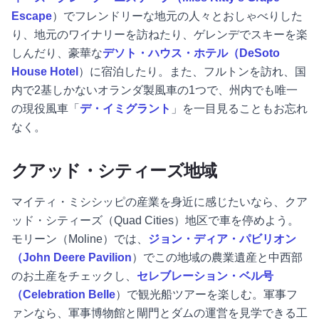
Escape
）でフレンドリーな地元の人々とおしゃべりした
り、地元のワイナリーを訪ねたり、ゲレンデでスキーを楽
しんだり、豪華な
デソト・ハウス・ホテル（DeSoto
House Hotel
）に宿泊したり。また、フルトンを訪れ、国
内で2基しかないオランダ製風車の1つで、州内でも唯一
の現役風車「
デ・イミグラント
」を一目見ることもお忘れ
なく。
クアッド・シティーズ地域
マイティ・ミシシッピの産業を身近に感じたいなら、クア
ッド・シティーズ（Quad Cities）地区で車を停めよう。
モリーン（Moline）では、
ジョン・ディア・パビリオン
（John Deere Pavilion
）でこの地域の農業遺産と中西部
のお土産をチェックし、
セレブレーション・ベル号
（Celebration Belle
）で観光船ツアーを楽しむ。軍事フ
ァンなら、軍事博物館と閘門とダムの運営を見学できる工