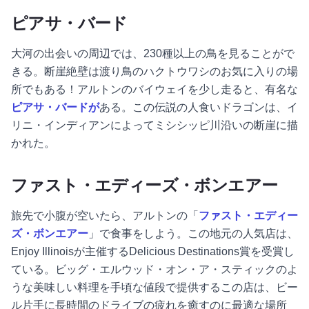
ピアサ・バード
大河の出会いの周辺では、230種以上の鳥を見ることがで
きる。断崖絶壁は渡り鳥のハクトウワシのお気に入りの場
所でもある！アルトンのバイウェイを少し走ると、有名な
ピアサ・バードが
ある。この伝説の人食いドラゴンは、イ
リニ・インディアンによってミシシッピ川沿いの断崖に描
かれた。
ファスト・エディーズ・ボンエアー
旅先で小腹が空いたら、アルトンの「
ファスト・エディー
ズ・ボンエアー
」で食事をしよう。この地元の人気店は、
Enjoy Illinoisが主催するDelicious Destinations賞を受賞し
ている。ビッグ・エルウッド・オン・ア・スティックのよ
うな美味しい料理を手頃な値段で提供するこの店は、ビー
ル片手に長時間のドライブの疲れを癒すのに最適な場所