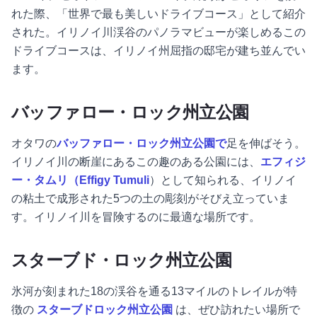
れた際、「世界で最も美しいドライブコース」として紹介
された。イリノイ川渓谷のパノラマビューが楽しめるこの
ドライブコースは、イリノイ州屈指の邸宅が建ち並んでい
ます。
バッファロー・ロック州立公園
オタワの
バッファロー・ロック州立公園で
足を伸ばそう。
イリノイ川の断崖にあるこの趣のある公園には、
エフィジ
ー・タムリ（Effigy Tumuli
）として知られる、イリノイ
の粘土で成形された5つの土の彫刻がそびえ立っていま
す。イリノイ川を冒険するのに最適な場所です。
スターブド・ロック州立公園
氷河が刻まれた18の渓谷を通る13マイルのトレイルが特
徴の
スターブドロック州立公園
は、ぜひ訪れたい場所で