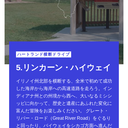
ハートランド横断ドライブ
5.リンカーン・ハイウェイ
イリノイ州北部を横断する、全米で初めて成功
した海岸から海岸への高速道路を走ろう。
イン
ディアナ州との州境から西へ、大いなるミシシ
ッピに向かって、歴史と遺産にあふれた変化に
富んだ冒険をお楽しみください。
グレート・
リバー・ロード（Great River Road）をぐるり
と回ったり、バイウェイをシカゴ方面へ進んだ