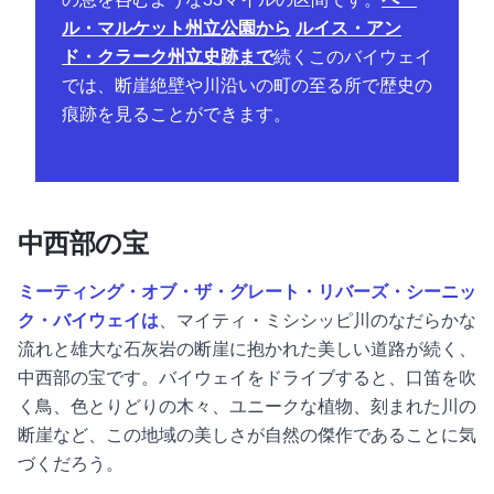
ル・マルケット州立公園から
ルイス・アン
ド・クラーク州立史跡まで
続くこのバイウェイ
では、断崖絶壁や川沿いの町の至る所で歴史の
痕跡を見ることができます。
中西部の宝
ミーティング・オブ・ザ・グレート・リバーズ・シーニッ
ク・バイウェイは
、マイティ・ミシシッピ川のなだらかな
流れと雄大な石灰岩の断崖に抱かれた美しい道路が続く、
中西部の宝です。バイウェイをドライブすると、口笛を吹
く鳥、色とりどりの木々、ユニークな植物、刻まれた川の
断崖など、この地域の美しさが自然の傑作であることに気
づくだろう。