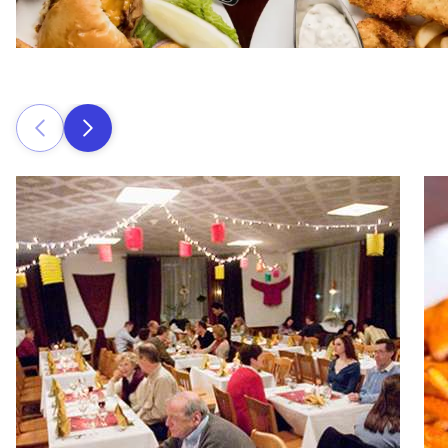
Prev
次のページ
Read more about Bevier Cafe'
Rea