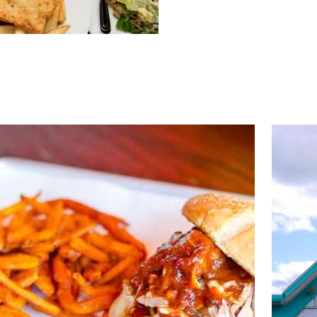
d more about Black Dog Smoke & Ale House
Read mor