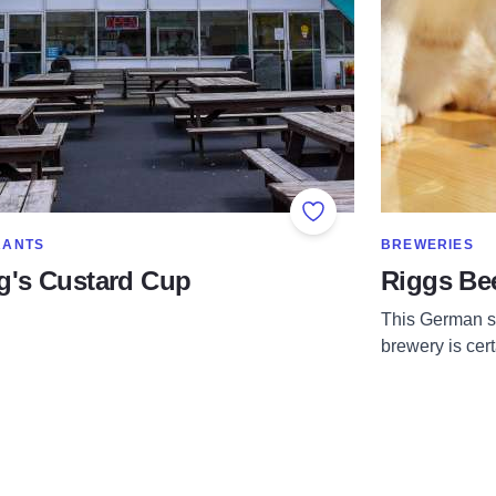
Add to Favorites
RE IN CATEGORY OF
SHOW MORE IN
RANTS
BREWERIES
ng's Custard Cup
Riggs Be
This German s
brewery is cer