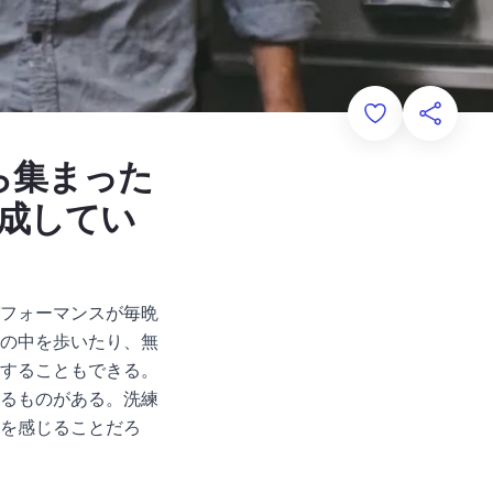
Add to Favorit
このペー
ら集まった
成してい
フォーマンスが毎晩
の中を歩いたり、無
することもできる。
るものがある。洗練
を感じることだろ