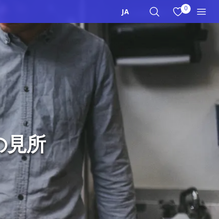
0
お気に入りを
JA
サイト内検索
メニ
の見所