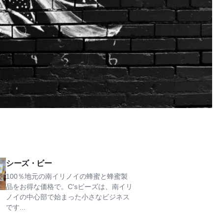
を見る
シーズ・ビー
100％地元の南イリノイの蜂蜜と蜂蜜製
品をお得な価格で。C'sビーズは、南イリ
ノイの中心部で始まった小さなビジネス
です...