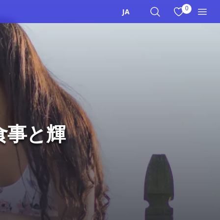
0
お気に入りを
JA
サイト内検索
メニ
食事と輝