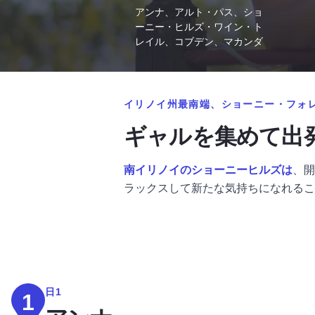
アンナ、アルト・パス、ショ
ーニー・ヒルズ・ワイン・ト
レイル、コブデン、マカンダ
イリノイ州最南端、ショーニー・フォ
ギャルを集めて出
南イリノイのショーニーヒルズは
、開
ラックスして新たな気持ちになれるこ
日1
1