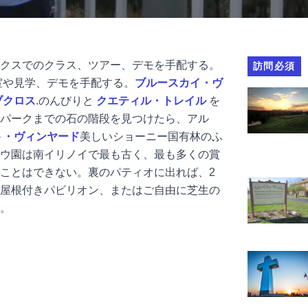
クスでのクラス、ツアー、デモを手配する。
訪問必須
室や見学、デモを手配する。
ブルースカイ・ヴ
アルト・ヴ
ブクロス
.のんびりと
クエティル・トレイル
を
パークまでの石の階段を見つけたら、アル
ト・ヴィンヤード
美しいショーニー国有林のふ
ウ園は南イリノイで最も古く、最も多くの賞
ことはできない。裏のパティオに出れば、2
アルト・ク
屋根付きパビリオン、またはご自由に芝生の
。
バルド・ノ