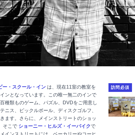
ビー・スクール・イン
は、現在11室の教室を
訪問必須
インとなっています。この唯一無二のインで
C'sビーズ
百種類ものゲーム、パズル、DVDをご用意し
テニス、ピックルボール、ディスクゴルフ、
きます。さらに、メインストリートのショッ
、そこで
ショーニー・ヒルズ・イーバイク
で
メインストリートには、ベーカリーやコーヒ