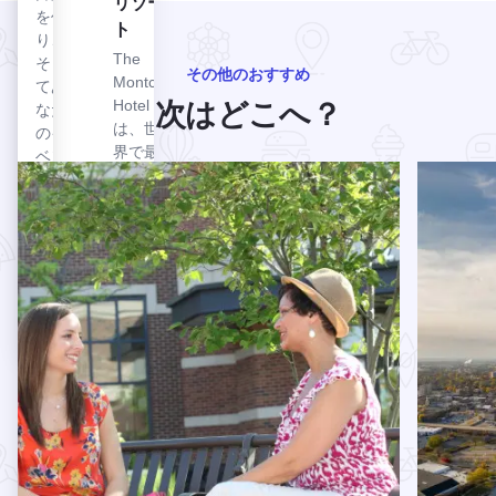
リゾー
をお
を作
楽し
ト
り、
みい
The
そし
ただ
その他のおすすめ
Montcler
てあ
けま
Hotel
次はどこへ？
なた
す。
は、世
のイ
ウイスキー・エーカーズ蒸留所を見る
ウイ
界で最
ベン
スキ
ガールフレンド・ゲッタウェイ についてもっと読むリラッ
続きを読
も有名
トを
ー・
なウィ
開催
ンダム
エー
しよ
ホテル
う。
カー
のトレ
ズ蒸
ードマ
留所
ークコ
この
レクシ
5代
ョンの
目の
ラグジ
農家
ュアリ
一家
ーホテ
は、
ルで
イリ
す。レ