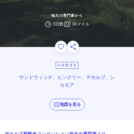
地元の専門家から
3日数
36マイル
Add to Favorites
このページを共有する
ハイライト
サンドウィッチ、ヒンクリー、デカルブ、シ
カモア
地図を見る
デカルブ郡観光コンベンション協会の専門家より