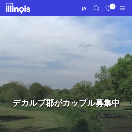
本文へスキップ
0
JA
検索
お気に入り
メニ
デカルブ郡がカップル募集中