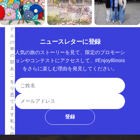
では
あり
ませ
ん。
デカ
ルブ
ニュースレターに登録
の繁
華街
人気の旅のストーリーを見て、限定のプロモーシ
の一
ョンやコンテストにアクセスして、#EnjoyIllinois
部で
ある
をさらに楽しむ理由を発見してください。
こと
氏名
を誇
りに
思っ
メールアドレス
てい
ま
す。
登録
私た
ちが
提供