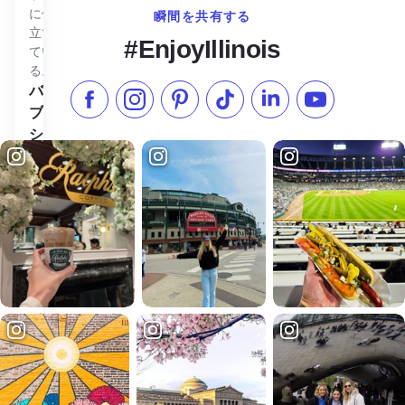
に仕
瞬間を共有する
立て
#EnjoyIllinois
てい
る。
バーブ・シティ・ベーグルを見る
バー
フェイスブックでいいね
インスタグラムをフォローする
ピンタレスト
TikTokでフォローする
LinkedInでフォロー
YouTube
ブ・
シテ
ィ・
ベー
グル
バー
ブ・
シテ
ィ・
ベー
グル
は、
ただ
のカ
フェ