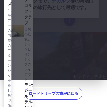
イスティングまで、
デカルブ
郡の南端は
タパ・ラ・ルナを見る
ズ
タ
ゴル
カップルの旅行先として最適です。
パ・
4,500
フ・
平方
ラ・
クラ
1
フィ
ルナ
ブ
ート
ワー
自然
の屋
ルド
の景
内と
クラ
観と
屋外
スの
チャ
のギ
タパ
ンピ
フト
スバ
オン
＆ガ
ー
シッ
ーデ
で、
プの
ン・
世界
レイ
ショ
日1
各国
アウ
ップ
サンドイッチ＆ヒ
の料
ト
を探
探索開始
理と
モンクレール・ホテル＆リゾートを見る
モンク
デカルブ郡がカップル募集中
検
極上
レー
し、
のス
ロードトリップの旅程に戻る
教室
ル・ホ
ピリ
で装
テル＆
ッツ
飾品