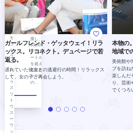
ノイ
ッドベ
州で
リ・コ
豊富
ンベン
に採
ション
れる
センタ
トウ
ーに隣
Add to Favorite
モロ
接し、
ガールフレンド・ゲッタウェイ！リラ
本物の
コシ
60,000
を、
ックス。リコネクト。デュページで若
地域で
平方メ
ファ
ートル
返る。
美術館や
ー
を超え
プを訪ね
ム・
遅れていた彼女との逃避行の時間！リラックス
る世界
ト
楽しんだ
クラス
して、女の子と再会しよう。
ゥ・
の...
り、芸術
スプ
でくつろい
リッ
ト・
ウイ
スキ
ーと
ウォ
ッカ