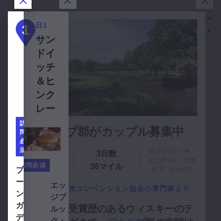
ダイアログを閉じる
ダイアログを閉じる
ダイアログを閉じる
ダイ
3
日
日1
日2
1
2
3
3
サン
サン
シ
ドイ
ドウ
カ
ッチ
ィッ
モ
＆ヒ
チ、
2
ア
ンク
デカ
レー
ル
ブ、
訪
デカルブ郡がカップル募集中
問
シカ
必
モア
須
サンドウィッチ、
3日数
地元の専門家か
ヒンクリー、デカ
ら
訪問必須
36マイル
ブルーメン・ガーデンズを見る
ブル
ルブ、シカモア
ーメ
訪
エッジブルック・ゴルフクラブを表示
エッ
デカルブ郡観光コンベンション協会の専門家より
問
ン・
ジブ
必
ガー
ゴルフから受賞歴のあるウィスキーのテ
ルッ
須
デン
ク・