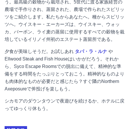
う。最高級の穀物から栽培され、5世代に渡る家族経営の
農場で手作りされ、蒸留された、農場で作られたスピリッ
ツをご紹介します。私たちからあなたへ。種からスピリッ
ツへ。ウイスキー・エーカーズは、ウイスキー、ウォッ
カ、バーボン、ライ麦の蒸留に使用するすべての穀物を栽
培しているイリノイ州初のエステート蒸留所である。
夕食が美味しそうだ。お試しあれ
タパ・ラ・ルナ
や
Ellwood Steak and Fish Houseはいかがだろう。それか
ら、Syco Escape Roomsでの脱出に備えて、精神的な準
備をする時間をたっぷりとっておこう。精神的なものより
も肉体的なものが必要だと感じたら？すぐ隣のNorthern
Axeposureで斧投げを楽しもう。
シカモアのダウンタウンで夜遊びを続けるか、ホテルに戻
ってゆっくり休もう。