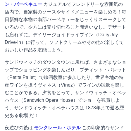
ン・バーベキュー
カジュアルでフレンドリーな雰囲気の
店内で、自家製のソースやサイドメニューを楽しめる！毎
日新鮮な本物の南部バーベキューをじっくりスモークして
いるので、夕方には売り切れること間違いなし。デザート
も忘れずに。デイリージョイドライブイン（Dairy Joy
Drive-In）に行って、ソフトクリームやその他の楽しくて
おいしい作品を堪能しよう。
サンドウィッチのダウンタウンに戻れば、さまざまなショ
ップでショッピングを楽しんだり、プティット・パレット
（Petite Pallet）で絵画教室に参加したり、世界各地の特
産ワインを扱うヴィネス（Vinez）でワインの試飲を楽し
むことができる。夕食をとって、サンドウィッチ・オペラ
ハウス（Sandwich Opera House）でショーを観賞しよ
う。サンドウィッチ・オペラハウスは
1878年まで
遡る歴
史ある劇場
だ！
夜遊びの後は
モンクレール・ホテル
.この印象的なサンド