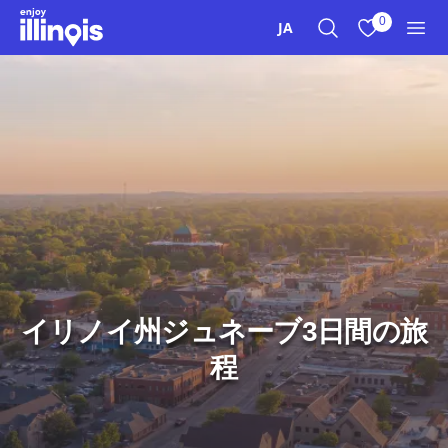
本文へスキップ
0
JA
検索
お気に入り
メニ
イリノイ州ジュネーブ3日間の旅
程