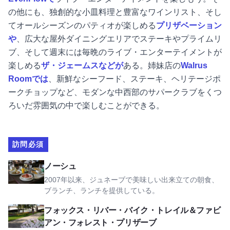
の他にも、独創的な小皿料理と豊富なワインリスト、そし
てオールシーズンのパティオが楽しめる
プリザベーション
や
、広大な屋外ダイニングエリアでステーキやプライムリ
ブ、そして週末には毎晩のライブ・エンターテイメントが
楽しめる
ザ・ジェームスなどが
ある。姉妹店の
Walrus
Roomでは
、新鮮なシーフード、ステーキ、ヘリテージポ
ークチョップなど、モダンな中西部のサパークラブをくつ
ろいだ雰囲気の中で楽しむことができる。
訪問必須
ノッシュを見る
ノーシュ
2007年以来、ジュネーブで美味しい出来立ての朝食、
ブランチ、ランチを提供している。
フォックス・リバー・サイクリング・トレイルとファビアン
フォックス・リバー・バイク・トレイル＆ファビ
アン・フォレスト・プリザーブ