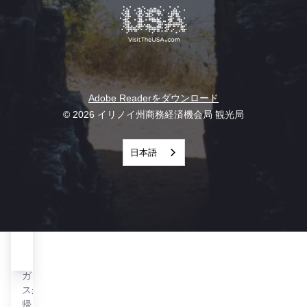
ブ・
ジュ
コン
ネー
クー
ブ
ル・
ジュ
デレ
ネー
ガン
ブの
ダウ
Adobe Readerをダウンロード
ス
ンタ
© 2026 イリノイ州商務経済機会局 観光局
2026
ウン
年8
中心
月23
日本語
部か
日、
らわ
ジュ
ずか
ネー
数
ブ・
分。
コン
クー
ル・
デレ
ガン
スが
帰っ