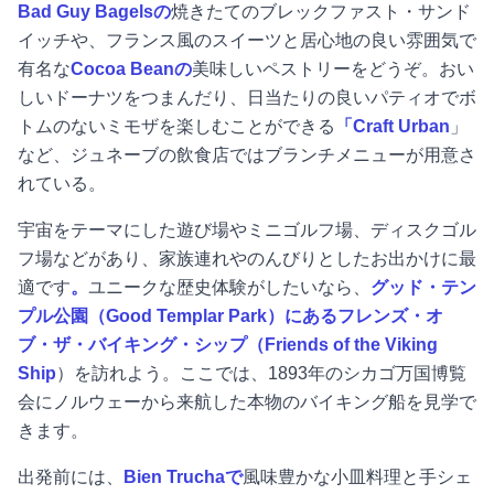
Bad Guy Bagelsの
焼きたてのブレックファスト・サンド
イッチや、フランス風のスイーツと居心地の良い雰囲気で
有名な
Cocoa Beanの
美味しいペストリーをどうぞ。おい
しいドーナツをつまんだり、日当たりの良いパティオでボ
トムのないミモザを楽しむことができる
「Craft Urban
」
など、ジュネーブの飲食店ではブランチメニューが用意さ
れている。
宇宙をテーマにした遊び場やミニゴルフ場、ディスクゴル
フ場などがあり、家族連れやのんびりとしたお出かけに最
適です
。
ユニークな歴史体験がしたいなら、
グッド・テン
プル公園（Good Templar Park）にあるフレンズ・オ
ブ・ザ・バイキング・シップ（Friends of the Viking
Ship
）を訪れよう。ここでは、1893年のシカゴ万国博覧
会にノルウェーから来航した本物のバイキング船を見学で
きます。
出発前には、
Bien Truchaで
風味豊かな小皿料理と手シェ