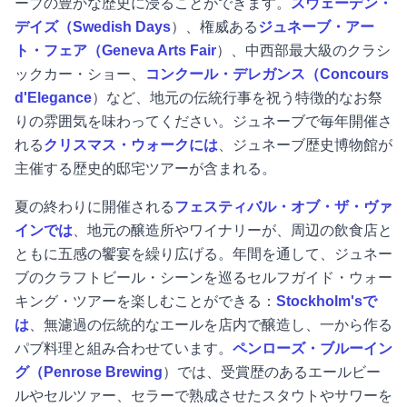
ーブの豊かな歴史に浸ることができます。
スウェーデン・
デイズ（Swedish Days
）、権威ある
ジュネーブ・アー
ト・フェア（Geneva Arts Fair
）、中西部最大級のクラシ
ックカー・ショー、
コンクール・デレガンス（Concours
d'Elegance
）など、地元の伝統行事を祝う特徴的なお祭
りの雰囲気を味わってください。ジュネーブで毎年開催さ
れる
クリスマス・ウォークには
、ジュネーブ歴史博物館が
主催する歴史的邸宅ツアーが含まれる。
夏の終わりに開催される
フェスティバル・オブ・ザ・ヴァ
インでは
、地元の醸造所やワイナリーが、周辺の飲食店と
ともに五感の饗宴を繰り広げる。年間を通して、ジュネー
ブのクラフトビール・シーンを巡るセルフガイド・ウォー
キング・ツアーを楽しむことができる：
Stockholm'sで
は
、無濾過の伝統的なエールを店内で醸造し、一から作る
パブ料理と組み合わせています。
ペンローズ・ブルーイン
グ（Penrose Brewing
）では、受賞歴のあるエールビー
ルやセルツァー、セラーで熟成させたスタウトやサワーを