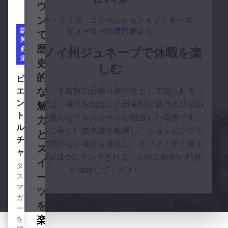
3
10マイル
ウ
訪
ン
オーロラ・エリア・コンベンション＆ビジターズ・
問
訪
ビューローの
専門家より
で
必
問
須
歴
必
イリノイ州ジュネーブで休暇を楽
須
史
ノッシュを見る
ノー
しむ
的
シュ
ビエン・トルチャを見る
ビ
2007
な
エ
シカゴランド有数の日帰り旅行先として知られるジ
年以
ン
ュネーブは、時代を超越した田舎町の魅力と活気あ
魅
来、
ト
る体験や盛んなグルメシーンが融合した場所です。
力
ジュ
ル
絵のように美しい並木道を散策し、ショッピングや
ネー
と
チ
ブで
食事で比類のない場所を発見し、イリノイ州で最も
ス
ャ
美味
親切な街の1つにランクされるこの街の歓迎の精神
イ
しい
タコ
を体験してください。
出来
ー
スと
立て
マル
ツ
の朝
ガリ
を
食、
ータ
ブラ
楽
を専