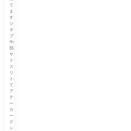
てき
ま
す。
ジュ
ネー
ブ市
中心
部の
サー
ド・
スト
リー
トに
て、
アン
ティ
ーク
カ
ー、
クラ
シッ