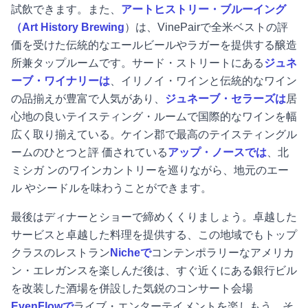
試飲できます。また、
アートヒストリー・ブルーイング
（Art History Brewing
）は、VinePairで全米ベストの評
価を受けた伝統的なエールビールやラガーを提供する醸造
所兼タップルームです。サード・ストリートにある
ジュネ
ーブ・ワイナリーは
、イリノイ・ワインと伝統的なワイン
の品揃えが豊富で人気があり、
ジュネーブ・セラーズは
居
心地の良いテイスティング・ルームで国際的なワインを幅
広く取り揃えている。ケイン郡で最高のテイスティングル
ームのひとつと評 価されている
アップ・ノースでは
、北
ミシガ ンのワインカントリーを巡りながら、地元のエー
ル やシードルを味わうことができます。
最後はディナーとショーで締めくくりましょう。卓越した
サービスと卓越した料理を提供する、この地域でもトップ
クラスのレストラン
Nicheで
コンテンポラリーなアメリカ
ン・エレガンスを楽しんだ後は、すぐ近くにある銀行ビル
を改装した酒場を併設した気鋭のコンサート会場
EvenFlowで
ライブ・エンターテイメントを楽しもう。そ