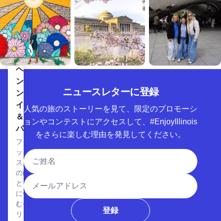
だ。
ュ・
を楽
デイ
しむ
ズ
こと
は、
がで
この
きま
地域
す。
ヘリントン・イン＆スパを表示
に定
ヘリ
住し
ント
たス
ニュースレターに登録
ン・
ウェ
イン
人気の旅のストーリーを見て、限定のプロモーシ
ーデ
＆ス
ン移
ョンやコンテストにアクセスして、#EnjoyIllinois
パ
民の
をさらに楽しむ理由を発見してください。
遺産
フォ
を祝
ック
氏名
う。
ス川
ジュネーブ・アートフェアを見る
ジュ
のほ
メールアドレス
とり
ネー
に佇
ブ・
むヘ
アー
登録
リン
トフ