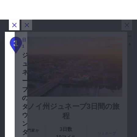
ダイアログを閉じる
ダイアログを閉じる
ダイアログを閉じる
ダイ
日
日2
日3
1
2
3
1
フォ
ペッ
ジ
ック
ク・
ュ
ス川
ファ
ネ
沿い
ー
ー
の自
ム・
ブ
1
然、
パー
の
歴
クで
イリノイ州ジュネーブ3日間の旅
ダ
史、
家族
ウ
程
グル
で楽
ン
2
メ
しも
3日数
地元の専門家か
タ
ジュネーブ
う
ら