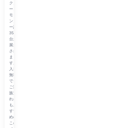
クカ
ー、
モダ
ンカ
ー計
350
台が
展示
され
ま
す。
入場
無料
で、
ご家
族連
れに
もお
すす
めの
この