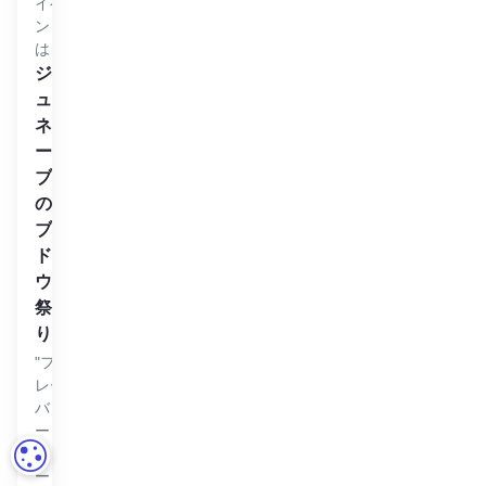
イベ
ント
は…
ジュネーブのブドウ祭りを見る
ジ
ュ
ネ
ー
ブ
の
ブ
ド
ウ
祭
り
"フ
レー
バ
ー・
ファ
クッキーの設定
ーレ