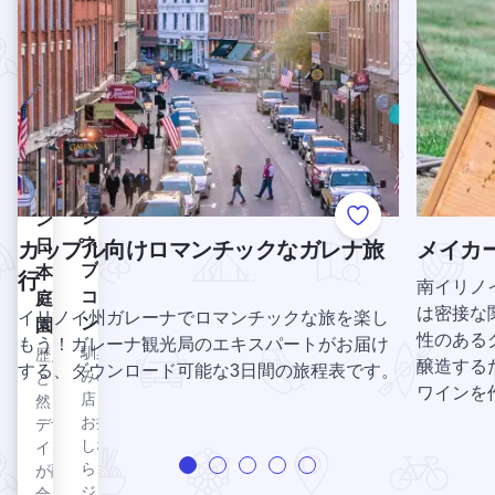
ン・
イス
体験
フォ
を提
クリ
レス
供す
ーム
る。
ト・
ジュ
ファビアン日本庭園を見る
フ
プリ
ネー
ァ
ザー
ブの
ビ
宝
ブ
石。
ア
この
ジュネーブ・コモンズを見る
ジュ
ン
美し
Add to Favorite
ネー
日
カップル向けロマンチックなガレナ旅
メイカ
いト
ブ・
レイ
本
行
南イリノ
ルは
コモ
庭
は密接な
イリノイ州ガレーナでロマンチックな旅を楽し
フォ
ンズ
園
性のある
ック
もう！ガレーナ観光局のエキスパートがお届け
馴染
歴史
ス・
醸造する
する、ダウンロード可能な3日間の旅程表です。
みの
と自
リバ
ワインを
店を
然と
ーの
お探
デザ
川岸
しな
イン
に沿
ら、
が融
って
ジュ
合し