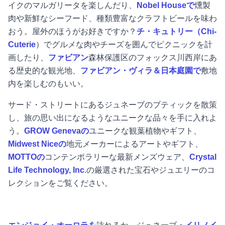
イクのマルガリータを楽しんだり、
Nobel Houseで
燻製
肉や新鮮なシーフード、種類豊富なクラフトビールを味わ
おう。屋外のほうがお好きですか？
チ・キュトリー（Chi-
Cuterie
）でグルメな肉やチーズを囲んでピクニックを計
画したり、
ファビアン
森林保護区のフォックス川西岸にあ
る歴史的な観光地、
ファビアン・ヴィラ＆日本庭園で
敷地
内を楽しむのもいい。
サード・ストリートにあるジュネーブのブティックを散策
し、旅の思い出になるようなユニークな品々を手に入れよ
う。
GROW Genevaの
ユニークな観葉植物やギフト、
Midwest Niceの
地元メーカーによるアートやギフト、
MOTTOの
コンテンポラリーな最新メンズウェア、
Crystal
Life Technology, Inc
.の厳選された宝石やジュエリーのコ
レクションをご覧ください。