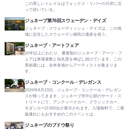
この美しいトレイルはフォックス・リバーの川岸に沿
って続いている。
第76回ジュネーブ・スウェーデン・デイズを見る
ジュネーブ第76回スウェーデン・デイズ
ジュネーブ・スウェーディッシュ・デイズは、この地
域に定住したスウェーデン移民の遺産を祝う。
ジュネーブ・アートフェアを見る
ジュネーブ・アートフェア
20年以上にわたり、審査制のジュネーブ・アーツ・フ
ェアは来場者数と知名度を伸ばし続けています。この
美術展には、全米各地からアーティストが集まりま
す。
ジュネーブ・コンクール・デレガンスを見る
ジュネーブ・コンクール・デレガンス
2026年8月23日、ジュネーブ・コンクール・デレガン
スが帰ってきます。ジュネーブ市中心部のサード・ス
トリートにて、アンティークカー、クラシックカー、
モダンカー計350台が展示されます。入場無料で、ご家
族連れにもおすすめのこのイベントは…
ジュネーブのブドウ祭りを見る
ジュネーブのブドウ祭り