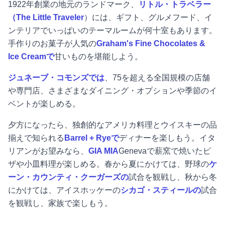
1922年創業の地元のランドマーク、
リトル・トラベラー
（The Little Traveler
）には、ギフト、グルメフード、イ
ンテリアでいっぱいのテーマルームが何十室もあります。
手作りのお菓子が人気の
Graham's Fine Chocolates &
Ice Creamで
甘いものを堪能しよう。
ジュネーブ・コモンズでは
、75を超える全国規模の店舗
や専門店、さまざまなダイニング・オプションや季節のイ
ベントが楽しめる。
夕方になったら、独創的なアメリカ料理とウイスキーの品
揃えで知られる
Barrel + Ryeで
ディナーを楽しもう。イタ
リアンがお望みなら、
GIA MIA
Genevaで薪窯で焼いたピ
ザや小皿料理が楽しめる。春から夏にかけては、野球の
ケ
ーン・カウンティ・クーガーズの
試合を観戦し、秋から冬
にかけては、アイスホッケーの
シカゴ・スティールの
試合
を観戦し、家族で楽しもう。