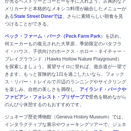
が光るペストリーとコーヒーを手に入れよう。古典的なア
メリカーナと本格的なメキシコ料理が融合したメニューが
ある
State Street Dinerでは
、さらに素晴らしい朝食を見
つけることができる。
ペック・ファーム・パーク（Peck Farm Park
）を訪れ、
何エーカーもの復元された大草原、季節限定のバタフラ
イ・ハウス、子供向けのホークス・ホロー・ネイチャー・
プレイグラウンド（Hawks Hollow Nature Playground）
を探索しましょう。展望サイロに登れば、遊歩道が一望で
きます。もっと冒険的な1日を過ごしたいなら、フォック
ス・リバー・トレイルで川辺のランニングやサイクリング
を楽しみ、自然の美しさを満喫し、
アイランド・パークや
ファビアン・フォレスト・プリザーブで
景色を眺めながら
のんびり休憩するのもおすすめです。
ジュネーブ歴史博物館（Geneva History Museum）では、
インタラクティブな展示やウォーキングツアーで、ジュネ