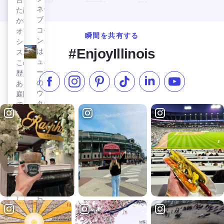
続い
ネー
た静
てい
ブ・
かな
る。
コモ
オア
第76回ジュネーブ・スウェーデン・デイズを見る
ジュ
瞬間を共有する
ンズ
シ
ネー
#EnjoyIllinois
はジ
ス。
ブ第
ュネ
この
76
ーブ
歴史
のダ
回ス
ある
フェイスブックでいいね
インスタグラムをフォローする
ピンタレスト
TikTokでフォローする
LinkedInでフォロー
YouTube
ウン
庭園
ウェ
タウ
で
ーデ
ンで
は、
ン・
のシ
日本
デイ
ョッ
庭園
ズ
ピン
のユ
グを
ジュ
ニー
補完
ネー
クさ
する
ブ・
を体
素晴
スウ
験
らし
ェー
し、
い場
ディ
日本
所
ッシ
庭園