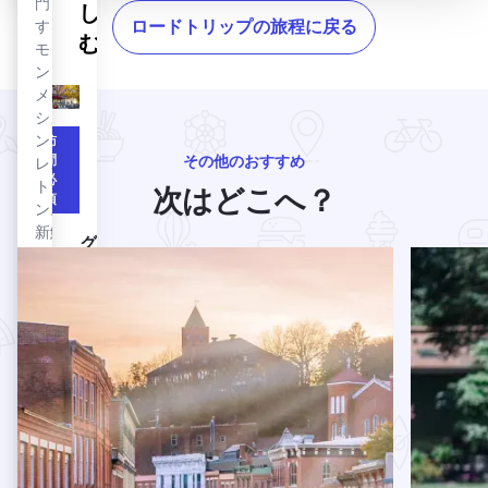
ン
門と
し
探索開始
チ、
する
ロードトリップの旅程に戻る
イリノイ州ジュネーブ3日間の旅程
む
ラン
モダ
チを
ン・
提供
メキ
して
シカ
い
ン・
訪
問
その他のおすすめ
る。
レス
必
フォックス・リバー・サイクリング・トレイルとファビア
フォ
トラ
次はどこへ？
須
日1
ン。
ック
ジュネーブ
新鮮
ス・
グラハムズ・ファイン・チョコレート＆アイスクリームを
グラ
な食
カップル向けロマンチックなガレナ旅行の詳細はこちら
The Mak
リバ
ハム
材を
ー・
ズ・
使
バイ
ファ
い、
ク・
新し
イ
トレ
くジ
ン・
ュー
イル
チョ
シー
＆フ
コレ
なメ
ァビ
ート
キシ
ア
＆ア
カン