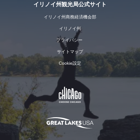
イリノイ州観光局公式サイト
続け
ーサ
てい
イド
イリノイ州商務経済機会部
ま
ダイ
す。
ニン
イリノイ州
この
グを
美術
提供
プライバシー
展に
して
サイトマップ
は、
いま
全米
す。
Cookie設定
コンフォート・イン＆スイート・オブ・ジュネーブを表示
各地
コン
から
フォ
アー
ー
ティ
ト・
スト
イン
が集
＆ス
まり
イー
ま
す。
ト・
ジュネーブ・コンクール・デレガンスを見る
ジュ
オ
ネー
ブ・