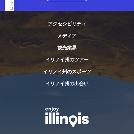
トン
ェア
は、
20年
ロマ
以上
ンチ
アクセシビリティ
にわ
ック
た
な休
メディア
り、
暇、
審査
エグ
観光業界
制の
ゼク
ジュ
ティ
イリノイ州のツアー
ネー
ブイ
ブ・
ベン
イリノイ州のスポーツ
アー
ト、
イリノイ州の出会い
ツ・
ウェ
フェ
ディ
アは
ン
来場
グ、
者数
企業
と知
イベ
名度
ン
を伸
ト、
ばし
リバ