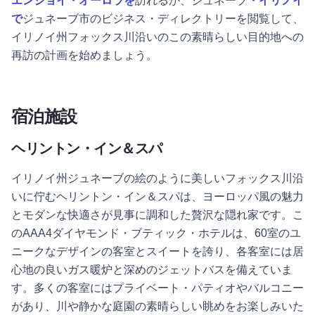
エンジョイ・オーロラを
訪れるか、ジュネーブ
・イリノイ
で
ジュネーブ市のビジネス・ディレクトリーを閲覧して、
イリノイ州フォックス川沿いのこの素晴らしい目的地への
再訪の計画を始めましょう。
宿泊施設
ヘリントン・イン＆スパ
イリノイ州ジュネーブの絵のように美しいフォックス川沿
いに佇むヘリントン・イン＆スパは、ヨーロッパ風の魅力
とモダンな快適さが見事に調和した贅沢な隠れ家です。こ
のAAA4ダイヤモンド・ブティック・ホテルは、60室のユ
ニークなデザインの客室とスイートを誇り、各客室には居
心地の良いガス暖炉と深めのジェットバスを備えていま
す。多くの客室にはプライベート・パティオやバルコニー
があり、川や静かな庭園の素晴らしい眺めをお楽しみいた