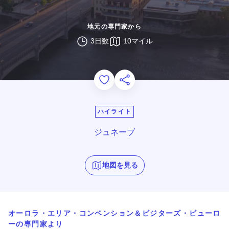
地元の専門家から
3日数
10マイル
Add to Favorites
このページを共有する
ハイライト
ジュネーブ
地図を見る
オーロラ・エリア・コンベンション＆ビジターズ・ビューロ
ーの
専門家より