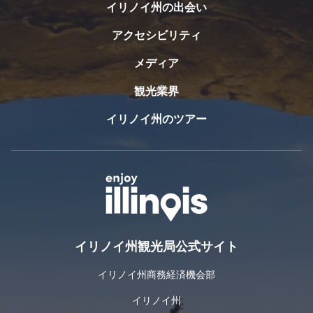
の博物
イリノイ州の出会い
ン
館に
グ・
アクセシビリティ
は、
トレ
15,000
イル
メディア
点を超
の営
える自
業時
観光業界
然史標
間は
本が展
日の
イリノイ州のツアー
示さ
出か
れ、新
ら日
たに拡
没ま
張され
で。
た家族
向けの
体験型
展示も
ある。
イリノイ州観光局公式サイト
イリノイ州商務経済機会部
イリノイ州