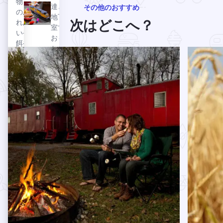
物と
ける
達と
その他のおすすめ
のふ
ジュ
地下
次はどこへ？
れあ
ーシ
室で
いや
ーな
おも
餌や
プラ
ちゃ
続きを読む イリノイ州中部で時をさかのぼる
ハンドク
り、
イム
の電
ゲー
リブ
車ご
ムや
など
っこ
ポニ
が名
をし
ー乗
物の
て遊
馬が
ファ
ん
楽し
ミリ
だ、
め
ーレ
のん
る。
スト
びり
ウッドファイヤー・ダンディーを見る
ウッ
ラ
とし
ドフ
ン。
た
エルジン消防納屋5号博物館を見る
エル
ァイ
日々
ジン
を懐
ヤ
かし
消防
ー・
く思
納屋
ダン
い出
5号
ディ