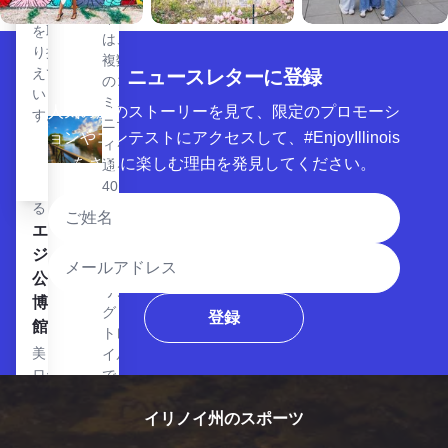
ュー
イル
通
を取
は、
し
り揃
複数
て
えて
ニュースレターに登録
のコ
歴
いま
ミュ
史
人気の旅のストーリーを見て、限定のプロモーシ
す。
ニテ
に
ョンやコンテストにアクセスして、#EnjoyIllinois
ィを
包
をさらに楽しむ理由を発見してください。
通る
ま
40マ
れ
氏名
イル
る
以上
エルギン・パブリック・ミュージアムを見る
エル
のサ
メールアドレス
ジン
イク
公立
リン
博物
グ・
登録
館
トレ
美しい
イル
ロー
で
ド・パ
す。
ークに
サイ
イリノイ州のスポーツ
あるこ
クリ