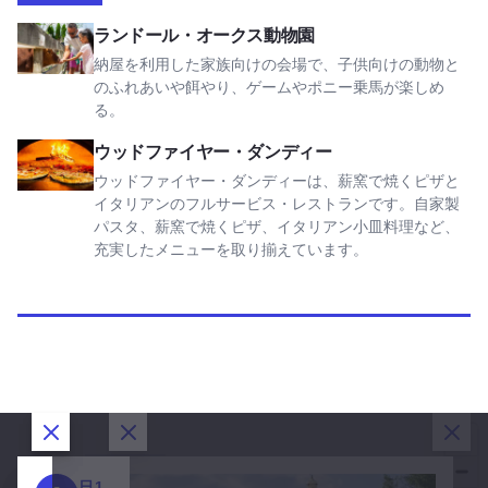
ランドール・オークス動物園を見る
ランドール・オークス動物園
納屋を利用した家族向けの会場で、子供向けの動物と
のふれあいや餌やり、ゲームやポニー乗馬が楽しめ
る。
ウッドファイヤー・ダンディーを見る
ウッドファイヤー・ダンディー
ウッドファイヤー・ダンディーは、薪窯で焼くピザと
イタリアンのフルサービス・レストランです。自家製
パスタ、薪窯で焼くピザ、イタリアン小皿料理など、
充実したメニューを取り揃えています。
ダイアログを閉じる
ダイアログを閉じる
ダイアログを閉じる
ダイ
日
日1
日3