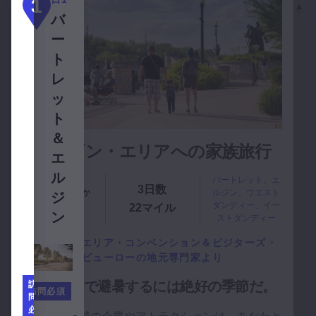
3
1
2
3
2
バ
ウエ
エ
ー
ス
ル
ト
ト・
ジ
レ
ダン
1
ン
ッ
ディ
ト
ー＆
＆
イー
訪
エルギン・エリアへの家族旅行
問
エ
ス
必
ル
ト・
須
バートレット、エ
3日数
地元の専門家か
ルジン、ウエスト
ジ
ダン
アレキサンダーズ・カフェを見る
アレ
ら
ダンディー、イー
22マイル
ン
ディ
ストダンディー
キサ
ー
ンダ
エルジン・エリア・コンベンション＆ビジターズ・
ー
ビューローの
地元専門家より
ズ・
夏は家族で避暑するには絶好の季節だ。
訪
カフ
訪問必須
問
ェ
必