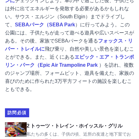
ンに
チェックインしよう。車の中で過ごした後、子供たち
は外に出てエネルギーを発散する必要があるかもしれな
い。サウス・エルジン（South Elgin）までドライブし
て、
SEBAパーク（SEBA Park
）に行ってみよう。この
公園には、子供たちが走って遊べる遊具や広いスペースが
ある。その後、家族でSEBAパークを通る
フォックス・リ
バー・トレイルに
飛び乗り、自然や美しい景色を楽しむこ
とができる。また、近くにある
エピック・エア・トランポ
リン・パーク（Epic Air Trampoline Park
）を訪れ、複数
のジャンプ場所、フォームピット、遊具を備えた、家族の
喜びのために作られた3万平方フィートの施設を楽しむこ
ともできる。
訪問必須
2トゥーツ・トレイン・ホイッスル・グリルを見る
2 トゥーツ・トレイン・ホイッスル・グリル
私たちの多くは、子供の頃、近所の友達と地下室でお