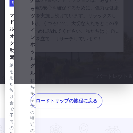
エルジン地域の企業やアトラクションは、あなたと
2トゥーツ・トレイン・ホイッスル・グリルを見る
2 ト
須
骨か
2
あなたの家族の安心を確保するために、強力な健康
ゥー
らほ
ランドール・オークス動物園を見る
ラン
と安全基準を実施し続けています。リラックスし
ツ・
ろほ
ドー
トレ
ろと
て、楽しんで、くつろいで、大切な人たちとこの季
ル・
落ち
イ
節を楽しむために訪れてください。私たちはすでに
る絶
オー
ン・
計画を立て、リサーチしています！
品の
クス
ホイ
ベイ
動物
ッス
ビー
園
ル・
バッ
納屋
グリ
クリ
日1
を利
ル
ブ、
バートレット＆
用し
炭火
私た
た家
で焼
ちの
族向
探索開始
いた
多く
エルギン・エリアへの家族旅行
けの
ステ
は、
ロードトリップの旅程に戻る
会場
ー
子供
で、
キ、
の
子供
口の
頃、
向け
中で
近所
の動
とろ
の友