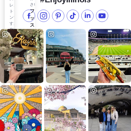
さい。
レス
1869
フォックス・リバー・トレイルを見る
フォ
トラ
年製
ンで
ック
馬車
フェイスブックでいいね
インスタグラムをフォローする
ピンタレスト
TikTokでフォローする
LinkedInでフォロー
YouTube
す。
シル
ス・
自家
スビ
リバ
製パ
ー汽
ー・
ス
船を
バイ
タ、
見る
ク・
薪窯
エルジン歴史地区を見る
エ
トレ
で焼
ル
くピ
イル
ジ
ザ、
フォ
ン
イタ
ック
歴
リア
ス・
史
ン小
リバ
地
皿料
ー・
理な
区
サイ
ど、
クリ
建
充実
ン
築
した
グ・
物
メニ
トレ
を