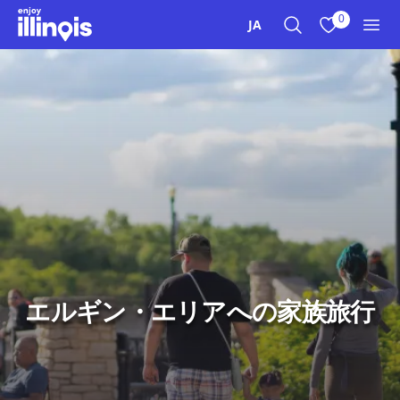
本文へスキップ
0
JA
検索
お気に入り
メニ
エルギン・エリアへの家族旅行