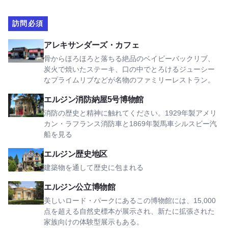
訪問必須
アレキサンダーズ・カフェを見る
アレキサンダーズ・カフェ
骨からほろほろと落ちる絶品のベイビーバックリブ、
炭火で焼いたステーキ、口の中でとろけるジューシー
なプライムリブなどが名物のファミリーレストラン。
エルジン消防納屋5号博物館を見る
エルジン消防納屋5号博物館
消防の歴史と精神に触れてください。1929年製アメリ
カン・ラフランス消防車と1869年製馬車シルスビー汽
船を見る
エルジン歴史地区を見る
エルジン歴史地区
建築物を通して歴史に包まれる
エルギン・パブリック・ミュージアムを見る
エルジン公立博物館
美しいロード・パークにあるこの博物館には、15,000
点を超える自然史標本が展示され、新たに拡張された
家族向けの体験型展示もある。