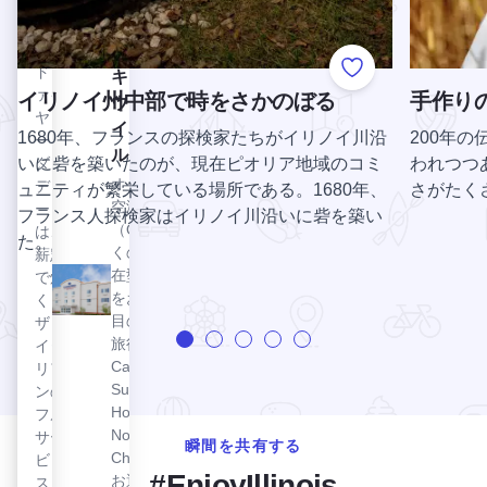
して
博物
ー
い
館
ウッ
る。
ドフ
消防
キャンドルウッド・スイート・エルジンを表示
キャンドル
Add to Favorite
ァイ
の歴
イリノイ州中部で時をさかのぼる
手作り
ウッド・ス
ヤ
史と
イート・エ
1680年、フランスの探検家たちがイリノイ川沿
200年
ー・
精神
ルギン
いに砦を築いたのが、現在ピオリア地域のコミ
われつつ
ダン
に触
オヘア国際
ディ
れて
ュニティが繁栄している場所である。1680年、
さがたく
空港
ー
くだ
フランス人探検家はイリノイ川沿いに砦を築い
（ORD）近
は、
さ
た。
くの長期滞
薪窯
い。
在型ホテル
で焼
1929
をお探しの
くピ
年製
目の肥えた
ザと
アメ
旅行者は、
イタ
リカ
Candlewood
リア
ン・
Suites®
ンの
ラフ
Hotel Elgin -
フル
ラン
Northwest
サー
ス消
瞬間を共有する
Chicagoを
ビ
防車
#EnjoyIllinois
お選びくだ
ス・
と