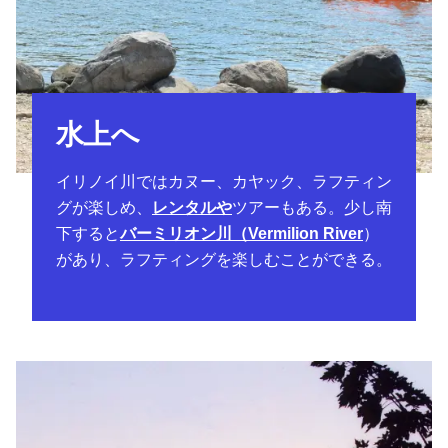
水上へ
イリノイ川ではカヌー、カヤック、ラフティン
グが楽しめ、
レンタルや
ツアーもある。少し南
下すると
バーミリオン川（Vermilion River
）
があり、ラフティングを楽しむことができる。