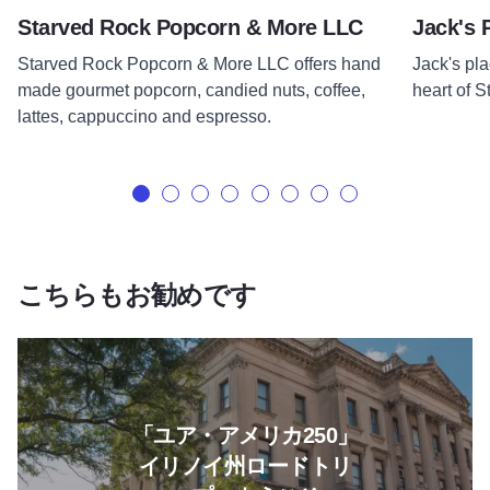
Starved Rock Popcorn & More LLC
Jack's 
Starved Rock Popcorn & More LLC offers hand
Jack's pla
made gourmet popcorn, candied nuts, coffee,
heart of 
lattes, cappuccino and espresso.
こちらもお勧めです
「Welcome to Your Am
「ユア・アメリカ250」
イリノイ州ロードトリ