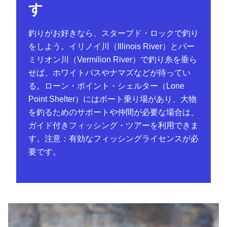
す
釣りがお好きなら、スターブド・ロックで釣り
をしよう。イリノイ川（Illinois River）とバー
ミリオン川（Vermilion River）で釣り糸を垂ら
せば、ホワイトバスやナマズなどが待ってい
る。ローン・ポイント・シェルター（Lone
Point Shelter）にはボート乗り場があり、大物
を釣るためのサポートや仲間が必要な場合は、
ガイド付きフィッシング・ツアーを利用できま
す。注意：有効なフィッシングライセンスが必
要です。