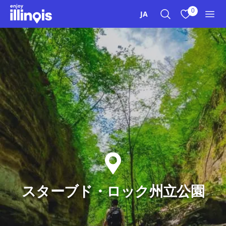
本文へスキップ
0
JA
検索
お気に入り
メニ
スターブド・ロック州立公園