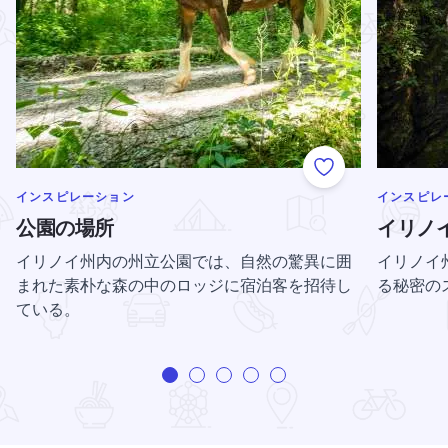
Add to Favorite
のカテゴリーをもっと表示する
のカテゴリ
インスピレーション
インスピレ
公園の場所
イリノ
イリノイ州内の州立公園では、自然の驚異に囲
イリノイ
まれた素朴な森の中のロッジに宿泊客を招待し
る秘密の
ている。