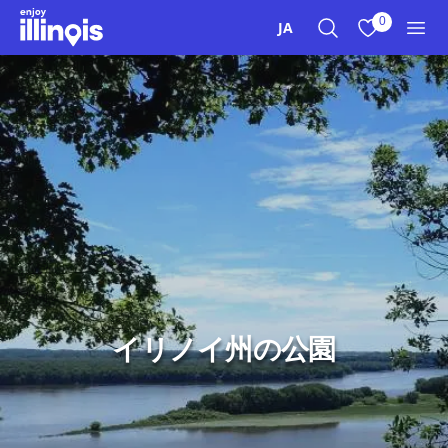
本文へスキップ
0
JA
検索
お気に入り
メニ
イリノイ州の公園