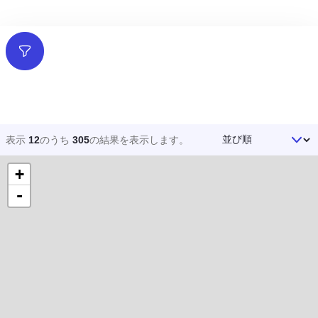
フィルター
並び順
表示
12
のうち
305
の結果を
表示します。
+
-