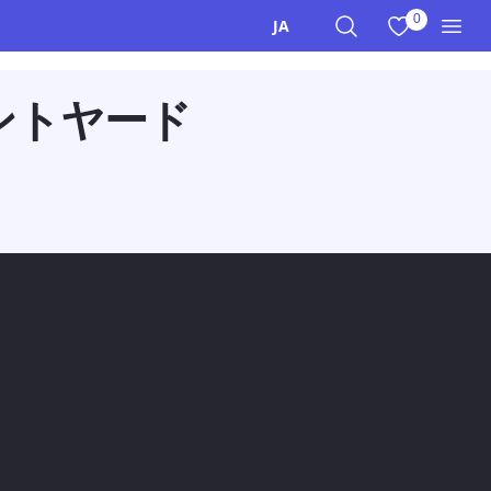
0
お気に入りを
JA
サイト内検索
メニ
ントヤード