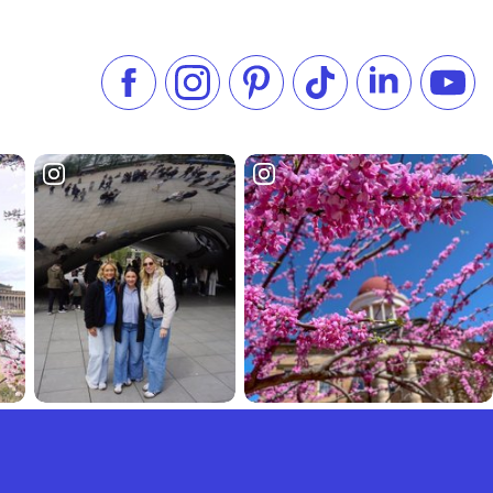
フェイスブックでいいね
インスタグラムをフォローする
ピンタレスト
TikTokでフォローする
LinkedIn
You