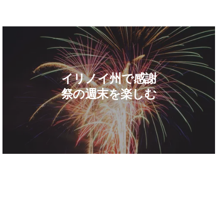
ス・サタデーに向けた究極のイリノイ製ショッピング・ガイド
続きを読む 感謝祭の週末をイ
イリノイ州で感謝
祭の週末を楽しむ