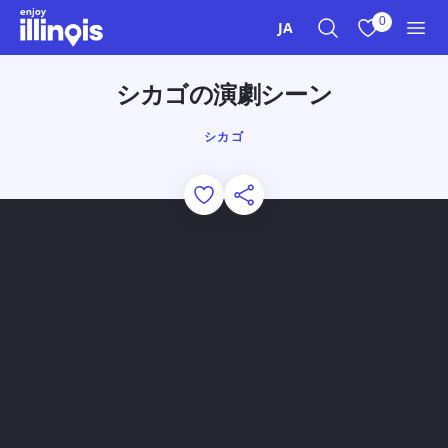
本文へスキップ
0
JA
検索
お気に入り
メニ
シカゴの演劇シーン
シカゴ
Add to Favorites
このページを共有する