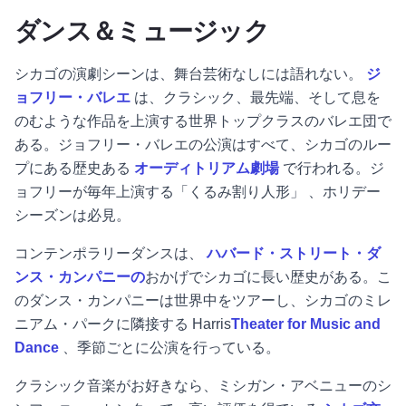
ダンス＆ミュージック
シカゴの演劇シーンは、舞台芸術なしには語れない。
ジ
ョフリー・バレエ
は、クラシック、最先端、そして息を
のむような作品を上演する世界トップクラスのバレエ団で
ある。ジョフリー・バレエの公演はすべて、シカゴのルー
プにある歴史ある
オーディトリアム劇場
で行われる。ジ
ョフリーが毎年上演する「くるみ割り人形」
、ホリデー
シーズンは必見。
コンテンポラリーダンスは、
ハバード・ストリート・ダ
ンス・カンパニーの
おかげでシカゴに長い歴史がある。こ
のダンス・カンパニーは世界中をツアーし、シカゴのミレ
ニアム・パークに隣接する
Harris
Theater for Music and
Dance
、季節ごとに公演を行っている。
クラシック音楽がお好きなら、ミシガン・アベニューのシ