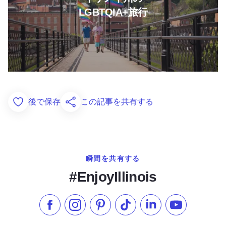
LGBTQIA+旅行
後で保存
この記事を共有する
Add to Favorites
瞬間を共有する
#EnjoyIllinois
フェイスブックでいいね
インスタグラムをフォローする
ピンタレスト
TikTokでフォローする
LinkedInでフォロー
YouTube