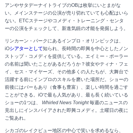
アンやサタデーナイトライブのOBは枚挙にいとまがな
い。メインステージの公演が売り切れていても心配はいら
ない。ETCステージやコメディ・トレーニング・センタ
ーの公演をチェックして、新進気鋭の才能を発掘しよう。
リンカーン・パークにあるインプロ・オリンピックは、
iO
シアターとして
知られ、長時間の即興を中心としたノン
ストップ・コメディを提供している。エイミー・ポーラー
の名前は聞いたことがあるだろうか？彼女やティナ・フェ
イ、セス・マイヤーズ、その他多くの人たちが、大舞台で
活躍する前にインプロのスキルを磨いた場所だ。ショーの
前後にはバーもあり（食事も豊富）、楽しい時間を過ごす
ことができる。iOで最も人気があり、最も長く続いている
ショーの1つは、
Whirled News Tonight
毎週のニュースの
見出しにインスパイアされた即興コメディ。土曜日の夜に
ご覧あれ。
シカゴのレイクビュー地区の中心で笑いを求めるなら、