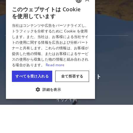
このウェブサイトは Cookie
メディア
ENGLISH
を使用しています
GERMAN
観光業界
当社はコンテンツや広告をパーソナライズし、
トラフィックを分析するために Cookie を使用
SPANISH
します。また、当社は、お客様による当社サイ
ITALIAN
トの使用に関する情報を広告および分析パート
ナーと共有します。これらの情報は、お客様が
FRENCH
提供した他の情報、またはお客様によるサービ
スの使用から収集した他の情報と組み合わされ
JAPANESE
る場合があります。
Read more
イリノイ州観光局公式サイト
すべてを受け入れる
全て拒否する
イリノイ州商務経済機会部
詳細を表示
クッキーの設定
イリノイ州
プライバシー
サイトマップ
Cookie設定