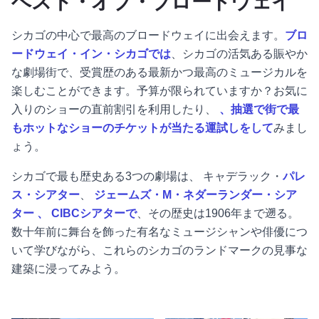
ベスト・オブ・ブロードウェイ
シカゴの中心で最高のブロードウェイに出会えます。
ブロ
ードウェイ・イン・シカゴでは
、シカゴの活気ある賑やか
な劇場街で、受賞歴のある最新かつ最高のミュージカルを
楽しむことができます。予算が限られていますか？お気に
入りのショーの直前割引を利用したり、
、抽選で街で最
もホットなショーのチケットが当たる運試しをして
みまし
ょう。
シカゴで最も歴史ある3つの劇場は、
キャデラック・
パレ
ス・シアター
、
ジェームズ・M・ネダーランダー・シア
ター
、
CIBCシアターで
、その歴史は1906年まで遡る。
数十年前に舞台を飾った有名なミュージシャンや俳優につ
いて学びながら、これらのシカゴのランドマークの見事な
建築に浸ってみよう。