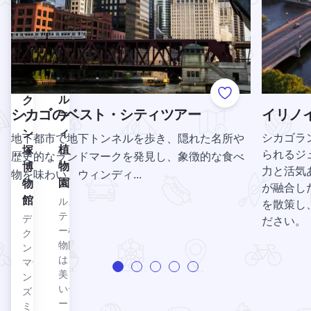
ことを
飼育
誇りに
する
思って
動物
いる。
園で
ディクソン墳墓博物館を見る
デ
あ
ィ
る。
ルティ植物園を見る
ル
Add to Favorite
ク
シカゴのベスト・シティツアー
イリノ
テ
ソ
ィ
ン
シカゴラ
地下都市で地下トンネルを歩き、隠れた名所や
植
塚
られるジ
歴史的なランドマークを発見し、象徴的な食べ
物
博
力と活気
物を味わい、ウィンディ...
園
物
が融合し
館
ルス
を散策し
ティ
ディ
ださい。
ー植
クソ
物園
ン・
は、
マウ
美し
ン
いテ
ズ・
ー
ミュ