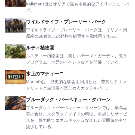
Kelleher'sはピオリアで最も本格的なアイリッシュ・パ
ブ。
ワイルドライフ・プレーリー・パークを見る
ワイルドライフ・プレーリー・パーク
ワイルドライフ・プレーリー・パークは、イリノイ州
原産の60種以上の動物を飼育する動物園である。
ルティ植物園を見る
ルティ植物園
ルスティー植物園は、美しいテーマ・ガーデン、教育
プログラム、地元のイベントなどを開催している。
マルティニ・オン・ウォーターを見る
水上のマティーニ
Martini'sは、歴史的な駅舎を利用した、豊富なドリン
クリストと生演奏が楽しめるカクテルバー。
ブルーダック・バーベキュー・タバーンを見る
ブルーダック・バーベキュー・タバーン
ブルーダック・バーベキュー・タバーンでは、最高品
質の食材、スクラッチメイドの料理、卓越したサービ
スを、魅力的でエネルギッシュな楽しい雰囲気の中で
提供している。