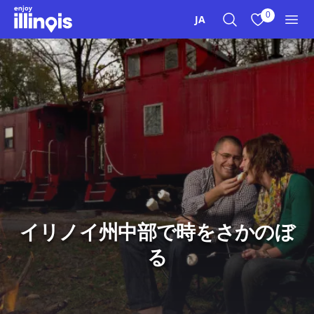
本文へスキップ
0
JA
検索
お気に入り
メニ
イリノイ州中部で時をさかのぼ
る