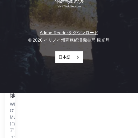
ベー
供し
カリ
てい
ー
る。
で、
焼き
Adobe Readerをダウンロード
菓子
とケ
© 2026 イリノイ州商務経済機会局 観光局
ーキ
が特
日本語
徴。
ウィールズ・オー・タイム博物館を見る
ホイー
ルズ・
オー・
タイム
博物館
Wheels
O' Time
Museum
には、
アンテ
ィーク