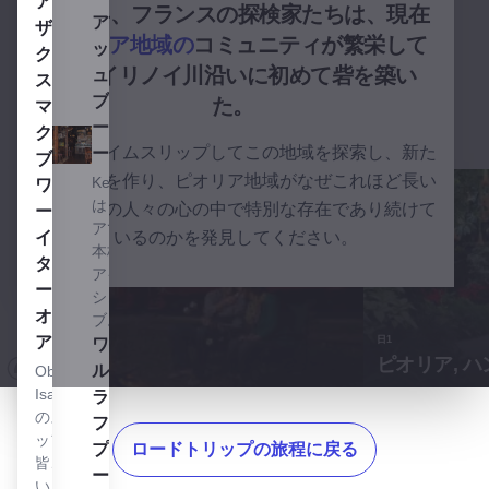
アイ
1680年、フランスの探検家たちは、現在
アイリ
ザッ
ピオリア地域の
コミュニティが繁栄して
ッシ
ク
いるイリノイ川沿いに初めて砦を築い
ュ・パ
ス・
ブ＆イ
た。
マイ
ータリ
クロ
過去にタイムスリップしてこの地域を探索し、新た
ー
ブル
な思い出を作り、ピオリア地域がなぜこれほど長い
Kelleher's
ワリ
はピオリ
間、多くの人々の心の中で特別な存在であり続けて
ー＆
アで最も
イー
いるのかを発見してください。
本格的な
タリ
アイリッ
ー - ピ
シュ・パ
オリ
ブ。
ア
日1
ワイルドライフ・プレーリー・パークを見る
ワイ
ピオリア, 
ルド
Obed
Isaac's
ライ
のスタ
フ・
探索開始
ッフは
ロードトリップの旅程に戻る
プレ
イリノイ州中部で時をさかのぼる
皆、お
ーリ
いしく