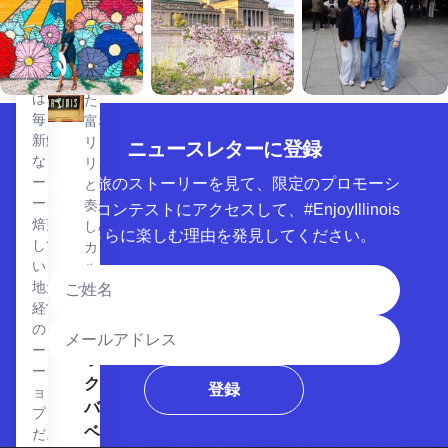
ブス
は、歴
ン・
史的な
ビー
駅舎を
ンズ
利用し
は、
た、豊
毎日
富なド
新鮮
リンク
ニュースレターに登録
なコ
リスト
ーヒ
人気の旅のストーリーを見て、限定のプロモーシ
と生演
ーを
奏が楽
ョンやコンテストにアクセスして、#EnjoyIllinois
焙煎
しめる
をさらに楽しむ理由を発見してください。
して
カクテ
いる
ルバ
氏名
地元
ー。
経営
ブルーダック・バーベキュー・タバーンを見る
ブル
メールアドレス
のコ
ーダ
ーヒ
ッ
ーシ
ク・
登録
ョッ
バー
プ
ベキ
だ。