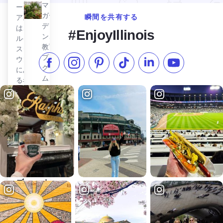
マ・
ージ
ガー
瞬間を共有する
アム
デ
は、
#EnjoyIllinois
ン、
ルイ
教育
スタ
プロ
ウン
フェイスブックでいいね
インスタグラムをフォローする
ピンタレスト
TikTokでフォローする
LinkedInでフォロー
YouTube
グラ
にあ
ム、
る考
地元
古学
のイ
博物
ベン
館。
トな
リーブスン・ビーンズ・コーヒーを見る
リー
どを
ブス
開催
ン・
して
ビー
い
ン
る。
ズ・
マルティニ・オン・ウォーターを見る
水上の
コー
マティ
ヒー
ーニ
リー
Martini's