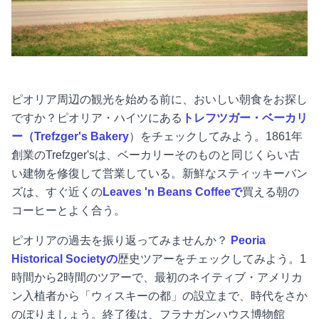
ピオリア周辺の観光を始める前に、おいしい朝食をお探し
ですか？ピオリア・ハイツにある
トレフツガー・ベーカリ
ー（Trefzger's Bakery
）をチェックしてみよう。1861年
創業のTrefzger'sは、ベーカリーそのものと同じくらい古
い建物を修復して営業している。新鮮なスティッキーバン
ズは、すぐ近くの
Leaves 'n Beans Coffeeで
買える朝の
コーヒーとよく合う。
ピオリアの過去を振り返ってみませんか？
Peoria
Historical Societyの
歴史ツアーをチェックしてみよう。1
時間から2時間のツアーで、最初のネイティブ・アメリカ
ン入植者から「ウィスキーの都」の設立まで、時代をさか
のぼりましょう。終了後は、フラナガンハウス博物館