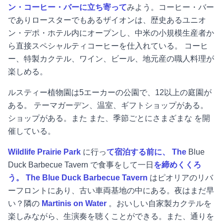
ン・コーヒー・バーに立ち寄って
みよう。コーヒー・バー
でありロースターでもあるザイオンは、歴史あるユニオ
ン・デポ・ホテル内にオープンし、中米の小規模生産者か
ら直接スペシャルティコーヒーを仕入れている。 コーヒ
ー、特製カクテル、ワイン、ビール、地元産の
職人料理が
楽しめる。
ルスティー植物園は5エーカーの公園で、12以上の庭園が
ある。
テーマガーデン、温室、ギフトショップがある。
ショップがある。また
また、季節ごとにさまざまな
を開
催している。
Wildlife Prairie Park
に行っ
て宿泊する前に、
The
Blue
Duck Barbecue Tavern で食事をして一日
を締めくくろ
う。 The Blue Duck Barbecue Tavern
はピオリアのリバ
ーフロントにあり、古い車両基地の中にある。夜はまだ早
い？隣の
Martinis on Water
。おいしい自家製カクテルを
楽しみながら、生演奏を聴くことができる。また、通りを