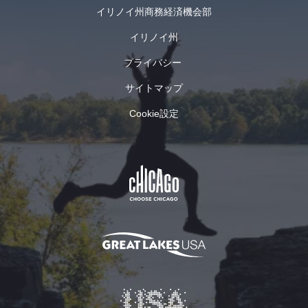
する
ラッ
イリノイ州商務経済機会部
非営
チメ
利団
イリノイ州
イド
体で
の料
す。
プライバシー
理、
トレフツガー・ベーカリーを見る
トレ
卓越
サイトマップ
フツ
した
ガ
サー
Cookie設定
ビス
ー・
を、
ベー
魅力
カリ
的で
ー
エネ
トレ
ルギ
フツ
ッシ
ガー
ュな
はピ
楽し
オリ
い雰
アで
囲気
最も
の中
古い
で提