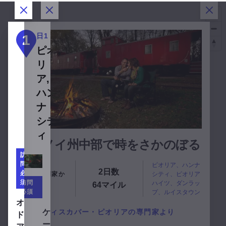
ダイアログを閉じる
ダイアログを閉じる
ダイ
日1
日2
1
2
ピオ
Peoria,
リ
Peoria
ア,
Heights,
1
ハン
Dunlap
ナ・
and
シテ
Lewistown
ィ
イリノイ州中部で時をさかのぼる
訪
問
ピオリア、ハンナ
2日数
必
地元の専門家か
シティ、ピオリア
須
訪問
ら
ハイツ、ダンラッ
64マイル
必須
プ、ルイスタウン
Obed & Isaac's Microbrewery and Eatery - Peoriaを表示。
オベ
ケレハーズ・アイリッシュ・パブ＆イータリーを見る
ディスカバー・ピオリアの専門家より
ケレハ
ド＆
2
ーズ・