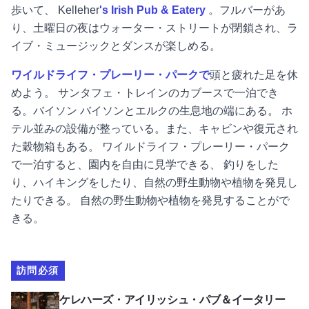
歩いて、
Kelleher
's Irish Pub & Eatery
。フルバーがあ
り、土曜日の夜はウォーター・ストリートが閉鎖され、ラ
イブ・ミュージックとダンスが楽しめる。
ワイルドライフ・プレーリー・パークで
頭と疲れた足を休
めよう。
サンタフェ・トレインのカブースで一泊でき
る。バイソン
バイソンとエルクの生息地の端にある。
ホ
テル並みの設備が整っている。また、キャビンや復元され
た穀物箱もある。
ワイルドライフ・プレーリー・パーク
で一泊すると、園内を自由に見学できる、
釣りをした
り、ハイキングをしたり、自然の野生動物や植物を発見し
たりできる。
自然の野生動物や植物を発見することがで
きる。
訪問必須
ケレハーズ・アイリッシュ・パブ＆イータリーを見る
ケレハーズ・アイリッシュ・パブ＆イータリー