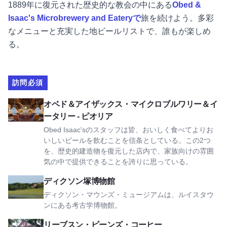
1889年に復元された歴史的な教会の中にある
Obed &
Isaac's Microbrewery and Eateryで
旅を続けよう。多彩
なメニューと充実した地ビールリストで、誰もが楽しめ
る。
訪問必須
Obed & Isaac's Microbrewery and Eatery - Peoriaを表示。
オベド＆アイザックス・マイクロブルワリー＆イ
ータリー - ピオリア
Obed Isaac'sのスタッフは皆、おいしく食べてよりお
いしいビールを飲むことを信条としている。この2つ
を、歴史的建造物を復元した店内で、家族向けの雰囲
気の中で提供できることを誇りに思っている。
ディクソン墳墓博物館を見る
ディクソン塚博物館
ディクソン・マウンズ・ミュージアムは、ルイスタウ
ンにある考古学博物館。
リーブスン・ビーンズ・コーヒーを見る
リーブスン・ビーンズ・コーヒー