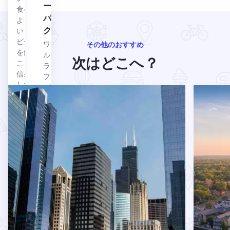
ー・
食べて
パー
よりお
ク
いしい
ビール
ワイ
その他のおすすめ
を飲む
ルド
次はどこへ？
ことを
ライ
信条と
フ・
してい
プレ
シカゴのベスト・シティ・ツアー についてもっと読む
イリノイ
る。こ
ーリ
の2つ
ー・
を、歴
パー
史的建
ク
造物を
は、
復元し
イリ
た店内
ノイ
で、家
州原
族向け
産の
の雰囲
60種
気の中
以上
で提供
の動
できる
物を