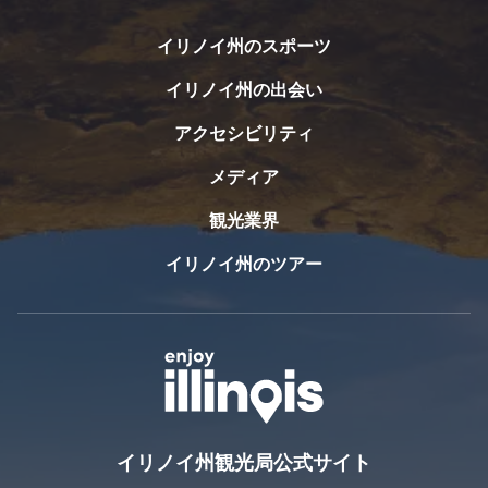
ピオリア歴史協会を見る
ュ
ピ
ー・
オ
イリノイ州のスポーツ
タバ
リ
ーン
ア
イリノイ州の出会い
歴
ブル
アクセシビリティ
ーダ
史
ッ
協
メディア
ク・
会
バー
観光業界
ピオ
ベキ
リア
ュ
イリノイ州のツアー
歴史
ー・
協会
タバ
は、
ーン
ピオ
で
リア
は、
の歴
最高
史を
品質
保存
の食
し、
材、
イリノイ州観光局公式サイト
祝福
スク