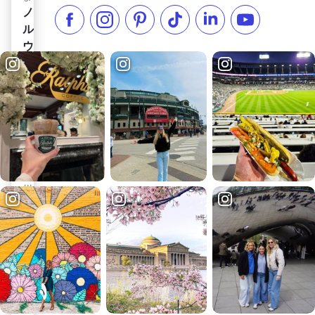
な食
ノルウェージャンを見る
ノ
ー
材を
フェイスブックでいいね
インスタグラムをフォローする
ピンタレスト
TikTokでフォローする
LinkedInでフォロー
YouTube
ル
マ
使っ
ウ
ー
た食
ェ
蒸
事。
ー
メアリーズ・マーケット・カフェ＆ベーカリーを見る
溜
メリ
人
所
ー
ズ・
私た
ザ・
ち
スピ
マー
は、
リッ
ケッ
イリ
ト・
ト・
ノイ
オ
カフ
州ロ
ブ・
ェ＆
ック
ロッ
ベー
フォ
クフ
カリ
ード
ォー
でブ
ドロ
ー
ラン
ック
メリ
チ・
フォ
ー
パブ
ード
ズ・
とラ
のホ
マー