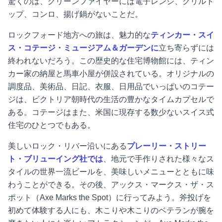
驚くのは、グリーンファイヤーには電子レンジ、グリルト
ップ、コンロ、揚げ鍋がないことだ。
ロックフォード地方への旅は、魅力的な
ティンカー・スイ
ス・コテージ・ミュージアム＆ガーデンに
立ち寄らずには
終われないだろう。この歴史的な住宅博物館には、ティン
カー家の納屋と馬車小屋が併設されている。オリジナルの
調度品、美術品、日記、衣服、日用品でいっぱいのコテー
ジは、ビクトリア朝時代の生活の豊かなタイムカプセルで
ある。コテージはまた、米国に現存する数少ないスイス式
住宅のひとつでもある。
美しいロック・リバー沿いにある
プレーリー・ストリー
ト・ブリューイング社では
、地元で手作りされた様々なス
タイルの世界一流ビールを、美味しいメニューとともに味
わうことができる。その後、アックス・マークス・ザ・ス
ポット（Axe Marks the Spot）に行ってみよう。斧投げを
初めて体験する人にも、木こりや木こりのベテランが腕を