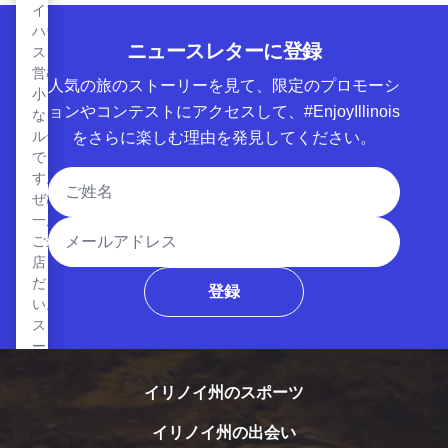
イブ
ーム
ケッ
ハウ
タウ
ト・
ニュースレターに登録
スを
ン・
カフ
営む
クラ
ェ＆
人気の旅のストーリーを見て、限定のプロモーシ
小さ
フト
ベー
ョンやコンテストにアクセスして、#EnjoyIllinois
なク
蒸留
カリ
ルー
をさらに楽しむ理由を発見してください。
所。
ー
で
当社
は、
氏名
す。
のウ
新鮮
ぜひ
イス
さと
一度
キ
メールアドレス
品質
ご来
ー、
は、
店く
ウォ
スピ
ださ
ッ
登録
ード
い。
カ、
と手
スコ
ラム
頃な
ール
は、
価格
レビングス・レイクのウェスト・ロック・ウェイク・パー
レビ
地元
のた
の小
ング
イリノイ州のスポーツ
めに
売
ス・
犠牲
店、
イリノイ州の出会い
にす
レイ