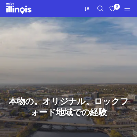
本文へスキップ
0
JA
検索
お気に入り
メニ
本物の。オリジナル。ロックフ
ォード地域での経験