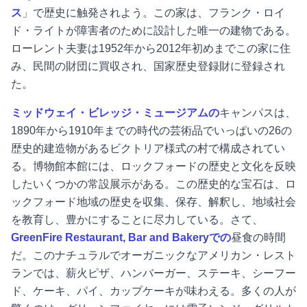
ス
」で歴史に触発されよう。この家は、フランク・ロイ
ド・ライトが障害者のために設計した唯一の建物である。
ローレント夫妻は1952年から2012年初めまでこの家に住
み、民間の財団に買収され、国家歴史登録財に登録され
た。
ミッドウェイ・ビレッジ・ミュージアムの
キャンパスは、
1890年から1910年までの時代の芸術品でいっぱいの26の
歴史的建造物があるビクトリア様式の村で構成されてい
る。博物館本館には、ロックフォードの歴史と文化を反映
したいくつかの常設展示がある。この歴史的な宝石は、ロ
ックフォード地域の歴史を収集、保存、解釈し、地域社会
を教育し、豊かにすることに尽力している。さて、
GreenFire Restaurant, Bar and Bakeryでの
昼食の時間
だ。このナチュラルでオーガニックなアメリカン・レスト
ランでは、薪火ピザ、ハンバーガー、ステーキ、シーフー
ド、ケーキ、パイ、カップケーキが味わえる。多くの人が