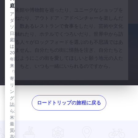
ー
ド・
庭園
美術館や博物館を巡ったり、ユニークなショップを
ト・
ライ
アン
訪ねたり、アウトドア・アドベンチャーを楽しんだ
バ
トの
ダー
り、数あるレストランで食事をしたり、芸術や文化
ソン
イ・
ロー
日本
に触れたり、ホテルでくつろいだり。世界中から訪
ヒル
ラン
庭園
れる人々がロックフォードを選ぶのも不思議ではあ
ト
邸
は
ン・
りません。自分たちの街に情熱を注ぎ、自分たちと
イリ
2004
ロッ
ノイ
同じようにこの街を愛してほしいと願う地元の人た
年以
州ロ
クフ
来、
ちと、いつも一緒にいられるのですから。
ック
ォー
『数
フォ
寄屋
ド・
ード
リビ
リバ
にあ
ン
ーフ
るフ
グ』
ロン
ラン
ロードトリップの旅程に戻る
誌か
ト
ク・
ら北
ロイ
ロック
米で
ド・
フォー
最も
ライ
ドのダ
質の
トの
ウンタ
高い