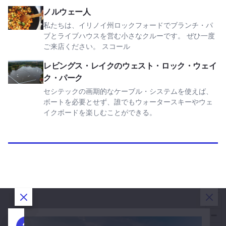
ノルウェージャンを見る
ノルウェー人
私たちは、イリノイ州ロックフォードでブランチ・パ
ブとライブハウスを営む小さなクルーです。 ぜひ一度
ご来店ください。 スコール
レビングス・レイクのウェスト・ロック・ウェイク・パーク
レビングス・レイクのウェスト・ロック・ウェイ
ク・パーク
セシテックの画期的なケーブル・システムを使えば、
ボートを必要とせず、誰でもウォータースキーやウェ
イクボードを楽しむことができる。
ダイアログを閉じる
ダイアログを閉じる
ダイアログを閉じる
ダイ
日
日
日