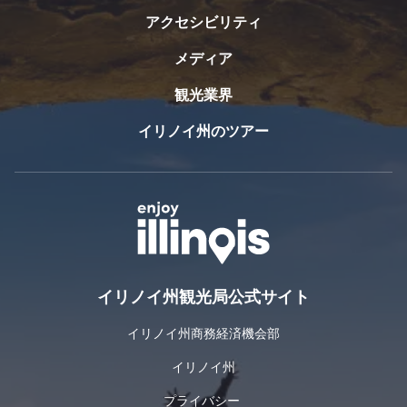
レス
る必
クの
アクセシビリティ
トラ
要は
ウェ
ン、
ない
ス
メディア
バー
とい
ト・
で販
う考
観光業界
売さ
ロッ
えに
れて
ク・
基づ
イリノイ州のツアー
いま
いて
ウェ
す。
い
イ
クラスト＆クランブルを見る
ク
る。
ク・
ラ
ティンカー・スイス・コテージ博物館と庭園を見る
ティ
パー
ス
ンカ
ク
ト
ー・
セシ
＆
スイ
テッ
ク
ス・
クの
イリノイ州観光局公式サイト
ラ
コテ
画期
ン
ージ
的な
イリノイ州商務経済機会部
ブ
ケー
博物
イリノイ州
ブ
ル
館＆
ル・
クラ
庭園
プライバシー