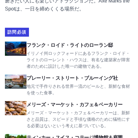
磨きたい人にも楽しいアトラクションだ。Axe Marks the
Spotは、一日を締めくくる場所だ。
訪問必須
フランク・ロイド・ライトのローラン邸を見る
フランク・ロイド・ライトのローラン邸
イリノイ州ロックフォードにあるフランク・ロイド・
ライトのローレント・ハウスは、有名な建築家が障害
者のために設計した唯一の建物である。
プレーリー・ストリート・ブルーイング社を見る
プレーリー・ストリート・ブルーイング社
地元で手作りされる世界一流のビールと、新鮮な食材
を使った食事。
メアリーズ・マーケット・カフェ＆ベーカリーを見る
メリーズ・マーケット・カフェ＆ベーカリー
メリーズ・マーケット・カフェ＆ベーカリーは、新鮮
さと品質は、スピードと手頃な価格のために犠牲にす
る必要はないという考えに基づいている。
ティンカー・スイス・コテージ博物館と庭園を見る
ティンカー・スイス・コテージ博物館＆庭園