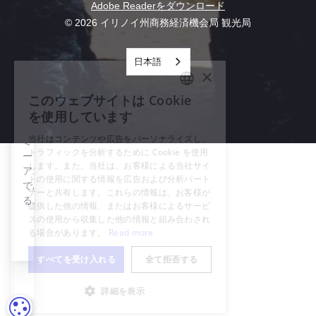
ェ。
Adobe Readerをダウンロード
建築
とが
ロックフォード・アート・デリ（R.A.D.）を見る
ロックフ
様式
© 2026 イリノイ州商務経済機会局 観光局
でき
ォード・
で建
る。
アート・
てら
日本語
れた
デリ
歴史
（R.A.D.）
的な
ロックフォ
ハウ
ード・アー
ス・
ト・デリ
ミュ
（R.A.D.）
ージ
は、ロック
アム
フォードの
であ
ダウンタウ
る。
ンにあるク
リエイティ
ブ集団。
クッキーの設定