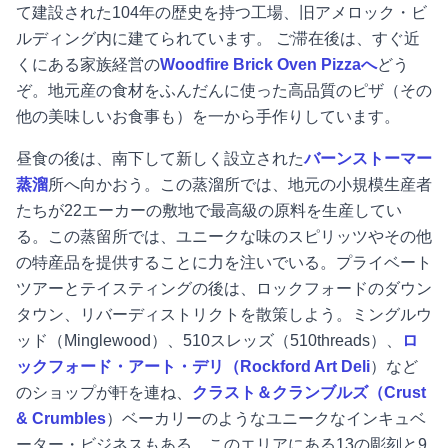
て建設された104年の歴史を持つ工場、旧アメロック・ビ
ルディング内に建てられています。 ご滞在後は、すぐ近
くにある家族経営の
Woodfire Brick Oven Pizzaへ
どう
ぞ。地元産の食材をふんだんに使った高品質のピザ（その
他の美味しいお食事も）を一から手作りしています。
昼食の後は、南下して新しく設立された
バーンストーマー
蒸溜
所へ向かおう。この蒸溜所では、地元の小規模生産者
たちが22エーカーの敷地で最高級の原料を生産してい
る。この蒸留所では、ユニークな味のスピリッツやその他
の特産品を提供することに力を注いでいる。プライベート
ツアーとテイスティングの後は、ロックフォードのダウン
タウン、リバーディストリクトを散策しよう。ミングルウ
ッド（Minglewood）、510スレッズ（510threads）、
ロ
ックフォード・アート・デリ（Rockford Art Deli
）など
のショップが軒を連ね、
クラスト＆クランブルズ（Crust
& Crumbles
）ベーカリーのようなユニークなインキュベ
ーター・ビジネスもある。このエリアにある13の彫刻と9