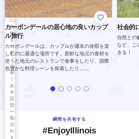
ス・コ
ーリ
ンター
ンサバ
は、
ー・
トリー
160室
スト
には、
Add to Favorite
の広々
リー
カーボンデールの居心地の良いカップ
社会的
熱帯植
とした
ト・
物に囲
ル旅行
客室と
自然との
ブル
まれた
22,000
など、こ
カーボンデールは、カップルが週末の休暇を楽
11,000
ーイ
平方フ
きる！
平方フ
しむのに最適な場所です。新鮮な地元の食材を
ング
ィート
ィート
使った地元のレストランで食事をしたり、国際
以上の
社
の植物
色豊かな料理シーンを探索したり......。
広さを
地元
展示エ
備えた
で手
リアが
ユニー
作り
あり、
クなホ
され
水景施
テルで
る世
設、休
す。
界一
憩スペ
バーンストーマー蒸溜所を見る
バ
流の
ース、
ー
ビー
彫刻が
瞬間を共有する
ン
ル
完備さ
#EnjoyIllinois
と、
ス
れてい
新鮮
ト
ます。