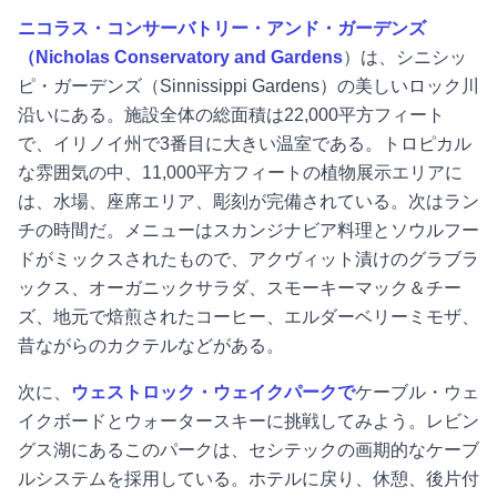
ニコラス・コンサーバトリー・アンド・ガーデンズ
（Nicholas Conservatory and Gardens
）は、シニシッ
ピ・ガーデンズ（Sinnissippi Gardens）の美しいロック川
沿いにある。施設全体の総面積は22,000平方フィート
で、イリノイ州で3番目に大きい温室である。トロピカル
な雰囲気の中、11,000平方フィートの植物展示エリアに
は、水場、座席エリア、彫刻が完備されている。次はラン
チの時間だ。メニューはスカンジナビア料理とソウルフー
ドがミックスされたもので、アクヴィット漬けのグラブラ
ックス、オーガニックサラダ、スモーキーマック＆チー
ズ、地元で焙煎されたコーヒー、エルダーベリーミモザ、
昔ながらのカクテルなどがある。
次に、
ウェストロック・ウェイクパークで
ケーブル・ウェ
イクボードとウォータースキーに挑戦してみよう。レビン
グス湖にあるこのパークは、セシテックの画期的なケーブ
ルシステムを採用している。ホテルに戻り、休憩、後片付