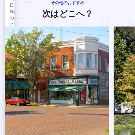
その他のおすすめ
ロー
探索開始
ウンに
日本
本物の。オリジナル。ロックフォード地域での
レン
位置す
庭園
次はどこへ？
ト・
るエン
のひ
ハウ
バシ
とつ
ス
続きを読む カーボンデールの居心地の良いカップル旅行
社会的に
ー・ス
に選
は、
イー
ばれ
有名
ツ・バ
てい
な建
イ・ヒ
る。
築家
ニコラス・コンサーバトリー＆ガーデンを見る
ルト
ニコ
が障
ン・ロ
ラ
害者
ックフ
ス・
のた
ォー
コン
めに
ド・リ
サー
設計
バーフ
した
バト
ロント
唯一
リー
＆ロッ
の建
クフォ
＆ガ
物で
ード・
ーデ
あ
カンフ
ン
る。
ァレン
ニコラ
プレーリー・ストリート・ブルーイング社を見る
プレ
ス・セ