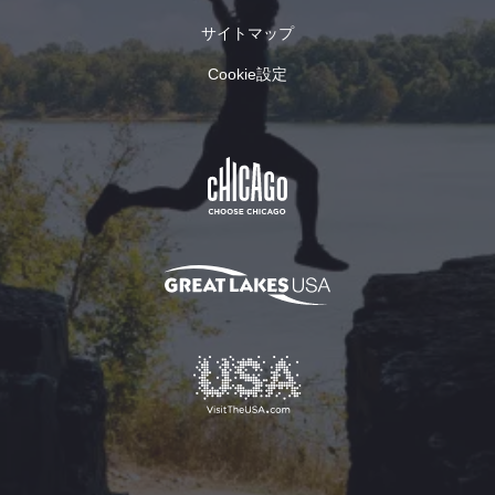
シス
スト
ティ
テム
サイトマップ
＆ク
ンカ
を使
ラン
ー・
え
Cookie設定
ブル
スイ
ば、
ズ」
ス・
ボー
は、
コテ
トを
イリ
ージ
必要
ノイ
は、
とせ
州ロ
イリ
ず、
ック
ノイ
誰で
フォ
州ロ
もウ
ード
ック
ォー
のダ
フォ
ター
ウン
ード
スキ
タウ
の中
ーや
ンに
心部
ウェ
ある
に位
イク
ベー
置す
ボー
カリ
る、
ドを
ー・
スイ
楽し
カフ
スの
むこ