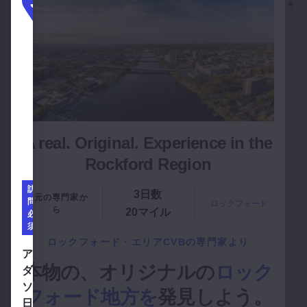
1
2
3
1
2
3
2
ロ
ロ
ロ
ッ
ッ
ッ
3
ク
ク
ク
フ
フ
フ
ォ
ォ
ォ
ー
ー
ー
A real. Original. Experience in the
ド
ド
ド
Rockford Region
訪
訪
訪
3日数
地元の専門家か
問
問
問
ロックフォード
ら
20マイル
必
必
必
須
須
須
ロックフォード・エリアCVBの専門家より
エンバシー・スイーツ・バイ・ヒルトン・ロックフォード
フランク・ロイド・ライトのローラン邸を見る
アンダーソン日本庭園を見る
エン
フラ
アン
本物の、オリジナルの
ロック
バシ
ン
ダー
ー・
ク・
ソン
フォード地方を
発見しよう。
1
スイ
ロイ
日本