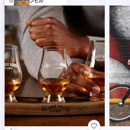
ンビル
唯一
ー
の2
続きを読む Small Batch Favorites
クインシ
ツー・ブラザー
ト・
階建
ズ・ブルーイン
ウェ
ての
グ・カンパニー
スタ
屋内
は、シカゴ西郊に
ン鉄
アウ
ある家族経営の地
道の
トレ
ビール醸造所兼パ
廃線
ッ
ブ。
とな
ト・
った
ショ
本線
ッピ
に代
ング
わる
施設
も
で、
の。
130
平坦
以上
で走
のデ
りや
ザイ
す
ナー
く、
ズ・
セン
アウ
ト・
Add to Favorite
トレ