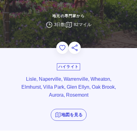
地元の専門家から
3日数
82マイル
Add to Favorites
このページを共有する
ハイライト
Lisle, Naperville, Warrenville, Wheaton,
Elmhurst, Villa Park, Glen Ellyn, Oak Brook,
Aurora, Rosemont
地図を見る