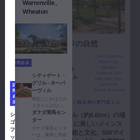
Warrenville、
ース
ルッ
Wheaton
ト、
ク、
ヴィ
オー
3
ラパ
ロ
2
ー
ラ、
デュページの自然
ク、
ロー
グレ
ズモ
Lisle, Naperville,
Warrenville,
ンエ
ント
訪問必須
Wheaton,
3日数
地元の専門家か
ルリ
1
Elmhurst, Villa
CityGateグリル - ネーパーヴィルを見る
シティゲート・
ら
82マイル
Park, Glen Ellyn,
ン、
グリル - ネーパ
Oak Brook,
訪
ウィ
Aurora, Rosemont
ーヴィル
問
必
ート
満足にこれほどの
須
デュページ・コンベンション観光局の専門家より
スタイルはない。
ン
ダナダ乗馬センターを見る
ダナダ乗馬セン
シカゴのファッション・アウトレットを見る
シカゴから西に20マイル（約8.6km）の場
シカ
ター
ゴ・
所に位置し、絵のように美しいメインス
ダナダ乗馬センタ
訪
ファ
トリート、伝説的な芸術と文化、500マイ
問
ーは、乗馬と馬術
ッシ
必