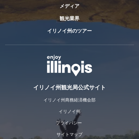
クテ
メディア
ィ
ブ・
観光業界
シェ
フ
イリノイ州のツアー
は、
季節
に合
わせ
たメ
ニュ
ー、
地元
産の
イリノイ州観光局公式サイト
食
材、
イリノイ州商務経済機会部
クラ
イリノイ州
シッ
クな
プライバシー
アメ
リカ
サイトマップ
料理