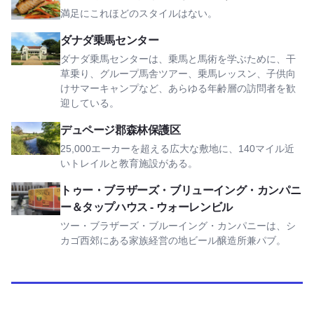
満足にこれほどのスタイルはない。
ダナダ乗馬センターを見る
ダナダ乗馬センター
ダナダ乗馬センターは、乗馬と馬術を学ぶために、干
草乗り、グループ馬舎ツアー、乗馬レッスン、子供向
けサマーキャンプなど、あらゆる年齢層の訪問者を歓
迎している。
デュページ郡森林保護区を見る
デュページ郡森林保護区
25,000エーカーを超える広大な敷地に、140マイル近
いトレイルと教育施設がある。
Two Brothers Brewing Company & Tap House - Warrenvil
トゥー・ブラザーズ・ブリューイング・カンパニ
ー＆タップハウス - ウォーレンビル
ツー・ブラザーズ・ブルーイング・カンパニーは、シ
カゴ西郊にある家族経営の地ビール醸造所兼パブ。