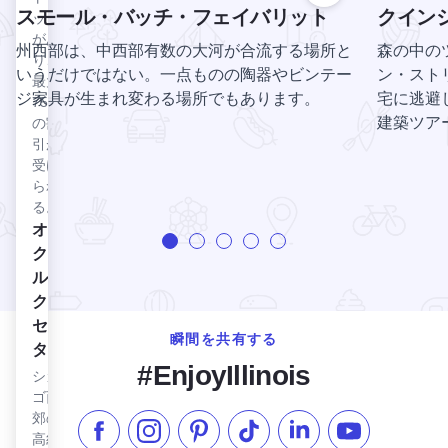
チャ
スモール・バッチ・フェイバリット
クイン
ット
ール
があ
ズ...
州西部は、中西部有数の大河が合流する場所と
森の中の
り、
イリノイ・プレーリー・パスを見る
イリ
いうだけではない。一点ものの陶器やビンテー
ン・スト
最大
ノ
ジ家具が生まれ変わる場所でもあります。
宅に逃避
75％
イ・
建築ツアー
の割
プレ
引が
受け
ーリ
られ
ー・
る。
パス
オークブルック・センターを見る
オー
イリ
クブ
ノ
ルッ
イ・
ク・
プレ
セン
ーリ
瞬間を共有する
ー・
ター
#EnjoyIllinois
パス
シカ
は、
ゴ西
米国
郊の
で初
高級
フェイスブックでいいね
インスタグラムをフォローする
ピンタレスト
TikTokでフォローする
LinkedInでフォロー
YouTube