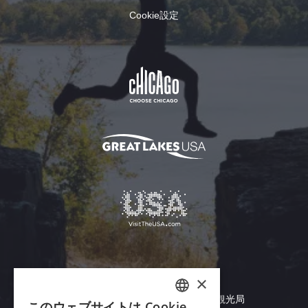
に独
Cookie設定
自の
アレ
ンジ
を加
え、
シカ
ゴの
ダイ
ニン
グ体
験を
西部
郊外
にお
届け
しま
す。
ヴィラパーク歴史博物館を見る
ヴ
Adobe Readerをダウンロード
ィ
© 2026 イリノイ州商務経済機会局 観光局