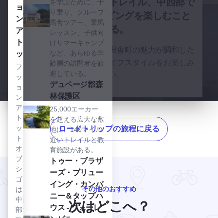
ル（約8.6km）に及ぶトレイル、中西部で
を学ぶために、干
ョ
須
草乗り、グループ
最高の食事とショッピングを楽しむこと
ン・
馬舎ツアー、乗馬
グレート・ウェスタン・トレイルを見る
ができる。
グレ
アウ
レッスン、子供向
ー
トレ
けサマーキャンプ
自然、レクリエーション、田舎町の魅力が調和した
ト・
など、あらゆる年
ット
デュページ
地区の快適なライフスタイルをお楽しみ
ウェ
齢層の訪問者を歓
ファ
迎している。
スタ
ください。
ッシ
探索開始
デュページ郡森林保護区を見る
デュページ郡森
ン・
デュページの自然
ョ
林保護区
ン・
トレ
アウ
25,000エーカー
イル
トレ
を超える広大な敷
この
ッ
ロードトリップの旅程に戻る
地に、140マイル
17マ
ト・
近いトレイルと教
日1
イル
オ
Lisle、Naperville、Warrenvi
育施設がある。
のト
ブ・
Two Brothers Brewing Company & Tap House - Warrenv
トゥー・ブラザ
レイ
シカ
ーズ・ブリュー
ル
ゴ
イング・カンパ
は、
その他のおすすめ
は、
シカ
ニー＆タップハ
中西
次はどこへ？
ゴ・
ウス - ウォーレ
部で
グレ