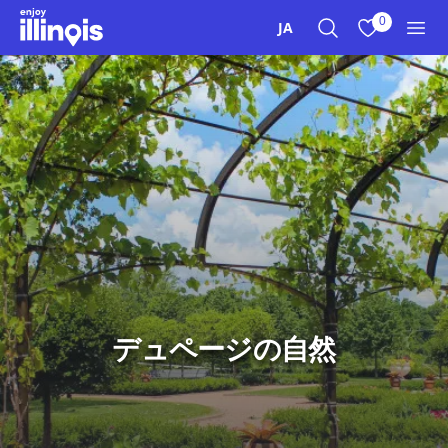
本文へスキップ
0
JA
検索
お気に入り
メニ
デュページの自然