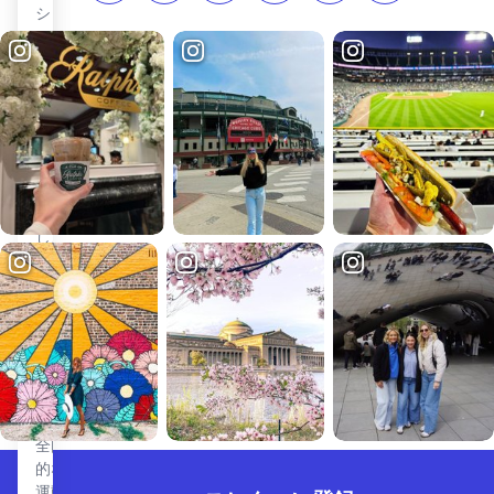
めて
ショ
「鉄
ッピ
道か
ング
らト
街。
レイ
ル
へ」
の転
換に
成功
し、
米国
にお
ける
鉄道
から
トレ
イル
への
全国
的な
運動