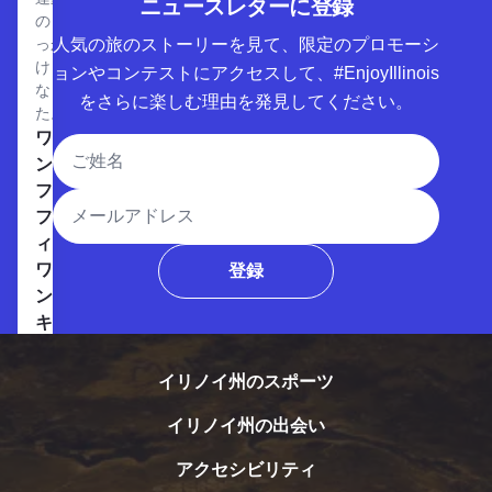
ニュースレターに登録
のき
っか
人気の旅のストーリーを見て、限定のプロモーシ
けと
ョンやコンテストにアクセスして、#EnjoyIllinois
なっ
をさらに楽しむ理由を発見してください。
た。
ワン・フィフティ・ワン・キッチン｜バーを見る
ワ
氏名
ン・
フィ
メールアドレス
フテ
ィ・
ワ
登録
ン・
キッ
チン
｜バ
イリノイ州のスポーツ
ー
イリノイ州の出会い
当店
のエ
アクセシビリティ
グゼ