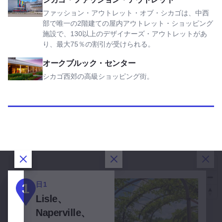
ファッション・アウトレット・オブ・シカゴは、中西
部で唯一の2階建ての屋内アウトレット・ショッピング
施設で、130以上のデザイナーズ・アウトレットがあ
り、最大75％の割引が受けられる。
オークブルック・センターを見る
オークブルック・センター
シカゴ西郊の高級ショッピング街。
ダイアログを閉じる
ダイアログを閉じる
ダイアログを閉じる
ダイ
日1
日2
日3
1
2
3
Lisle、
エル
オー
Naperville、
ムハ
クブ