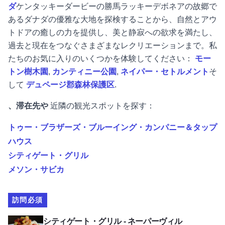
ダ
ケンタッキーダービーの勝馬ラッキーデボネアの故郷で
あるダナダの優雅な大地を探検することから、自然とアウ
トドアの癒しの力を提供し、美と静寂への欲求を満たし、
過去と現在をつなぐさまざまなレクリエーションまで。私
たちのお気に入りのいくつかを体験してください：
モー
トン樹木園
,
カンティニー公園
,
ネイパー・セトルメント
そ
して
デュページ郡森林保護区
.
、滞在先や
近隣の観光スポットを探す：
トゥー・ブラザーズ・ブルーイング・カンパニー＆タップ
ハウス
シティゲート・グリル
メソン・サビカ
訪問必須
CityGateグリル - ネーパーヴィルを見る
シティゲート・グリル - ネーパーヴィル