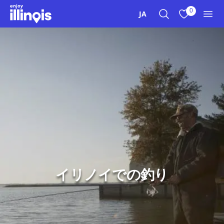
本文へスキップ
0
JA
検索
お気に入り
メニ
イリノイでの釣り