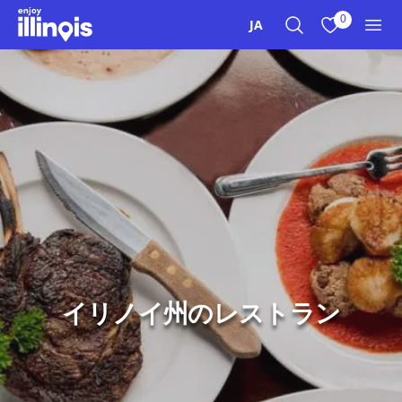
本文へスキップ
0
JA
検索
お気に入り
メニ
イリノイ州のレストラン