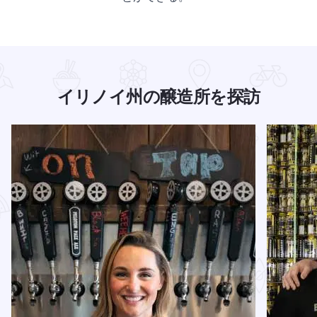
イリノイ州の醸造所を探訪
続きを読む 聖ニコラス、ホテルから醸造所へ
BrickS