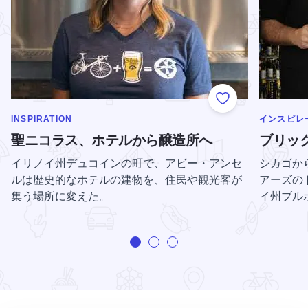
Add to Favorite
のカテゴリーをもっと表示する
のカテゴリ
INSPIRATION
インスピレ
聖ニコラス、ホテルから醸造所へ
ブリッ
イリノイ州デュコインの町で、アビー・アンセ
シカゴか
ルは歴史的なホテルの建物を、住民や観光客が
アーズの
集う場所に変えた。
イ州ブル