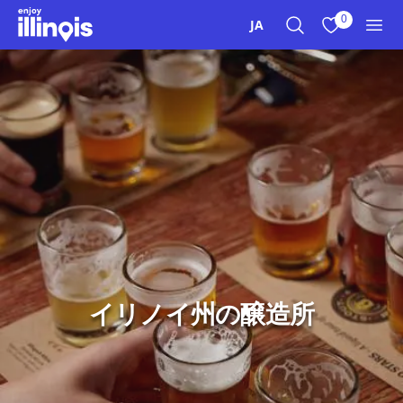
本文へスキップ
0
JA
検索
お気に入り
メニ
イリノイ州の醸造所