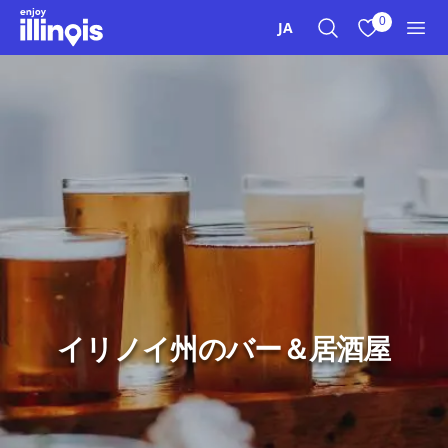
本文へスキップ
0
JA
検索
お気に入り
メニ
イリノイ州のバー＆居酒屋