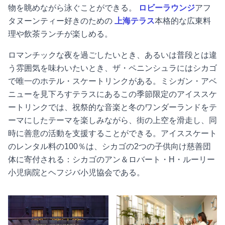
物を眺めながら泳ぐことができる。
ロビーラウンジ
アフ
タヌーンティー好きのための
上海テラス
本格的な広東料
理や飲茶ランチが楽しめる。
ロマンチックな夜を過ごしたいとき、あるいは普段とは違
う雰囲気を味わいたいとき、ザ・ペニンシュラにはシカゴ
で唯一のホテル・スケートリンクがある。ミシガン・アベ
ニューを見下ろすテラスにあるこの季節限定のアイススケ
ートリンクでは、祝祭的な音楽と冬のワンダーランドをテ
ーマにしたテーマを楽しみながら、街の上空を滑走し、同
時に善意の活動を支援することができる。アイススケート
のレンタル料の100％は、シカゴの2つの子供向け慈善団
体に寄付される：シカゴのアン＆ロバート・H・ルーリー
小児病院とヘフジバ小児協会である。