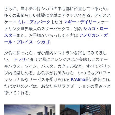
さらに、当ホテルはシカゴの中心部に位置しているため、
多くの素晴らしい体験に簡単にアクセスできる。アイスス
ケート
ミレニアムパーク
または
マギー・デイリー
スケー
トリンク
世界最大のスターバックス、別名
シカゴ・ロー
スター
また、お子様がいらっしゃる方は
アメリカン・ガ
ール・プレイス・シカゴ
.
夕食に戻ったら、ぜひ館内レストランを試してみてほし
い、
トラリ
イタリア風にアレンジされた美味しいステー
キハウス。ワイン、パスタ、カクテルなど、すべてがリッ
ツ内で楽しめる。お食事がお済みなら、いつでもプロフェ
ッショナルなサービスを受けられる
K'Alma
最近改装され
たばかりのスパは、あなたをリラクゼーションの高みへと
導いてくれる。