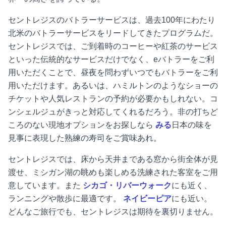
セントレジスのバトラーサービスは、過去100年にわたり
北米のバトラーサービスをリードしてきたプログラムだ。
セントレジスでは、ご到着時のコーヒーや紅茶のサービス
といった伝統的なサービスだけでなく、eバトラーをご利
用いただくことで、昼夜を問わずいつでもバトラーをご利
用いただけます。あるいは、ハミルトンのようなショーの
チケットや人気レストランの予約が必要かもしれない。コ
ンシェルジュがきっと対応してくれるだろう。非の打ちど
ころのない現地オプションをお探しなら
みる
日本の味を
見事に表現した熟練の寿司をご賞味あれ。
セントレジスでは、床から天井まである窓から街全体が見
渡せ、ミシガン湖の眺めも楽しめる洗練された客室をご用
意しています。また
シカゴ・リバーウォーク
にも近く、
ランニングや散歩に最適です。
ネイビーピア
にも近い。
どんなご旅行でも、セントレジスは期待を裏切りません。