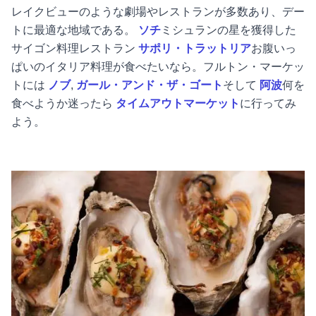
レイクビュー
のような劇場やレストランが多数あり、デー
トに最適な地域である。
ソチ
ミシュランの星を獲得した
サイゴン料理レストラン
サポリ・トラットリア
お腹いっ
ぱいのイタリア料理が食べたいなら。
フルトン・マーケッ
ト
には
ノブ
,
ガール・アンド・ザ・ゴート
そして
阿波
何を
食べようか迷ったら
タイムアウトマーケット
に行ってみ
よう。