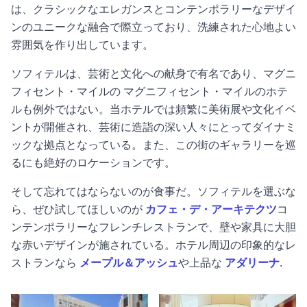
は、クラシックなエレガンスとコンテンポラリーなデザイ
ンのユニークな融合で際立っており、洗練された心地よい
雰囲気を作り出しています。
ソフィテルは、芸術と文化への献身で有名であり、マグニ
フィセント・マイルの
マグニフィセント・マイル
のホテ
ルも例外ではない。当ホテルでは頻繁に美術展や文化イベ
ントが開催され、芸術に造詣の深い人々にとってダイナミ
ックな拠点となっている。また、この街のギャラリーを巡
るにも絶好のロケーションです。
そして忘れてはならないのが食事だ。ソフィテルを選ぶな
ら、ぜひ試してほしいのが
カフェ・デ・アーキテクツ
コ
ンテンポラリーなフレンチレストランで、壁や家具に大胆
な赤いデザインが施されている。ホテル周辺の印象的なレ
ストランなら
メープル＆アッシュ
や上品な
アダリーナ
.