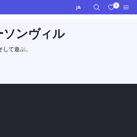
0
お気に入りを
JA
サイト内検索
メニ
ダーソンヴィル
そして遊ぶ。