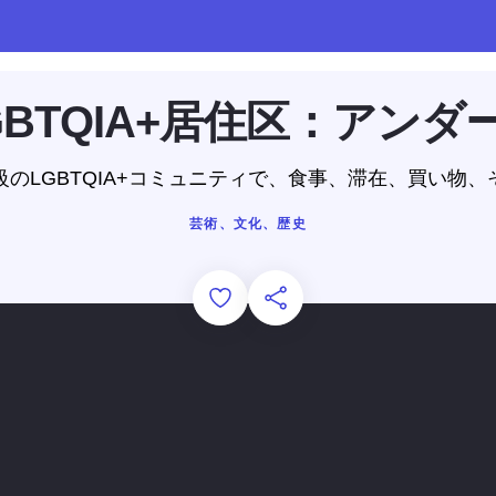
BTQIA+居住区：アン
級のLGBTQIA+コミュニティで、食事、滞在、買い物、
芸術、文化、歴史
Add to Favorites
このページを共有する