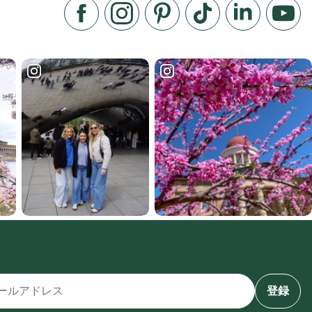
フェイスブックでいいね
インスタグラムをフォローする
ピンタレスト
TikTokでフォローする
LinkedIn
You
ルアドレス
登録