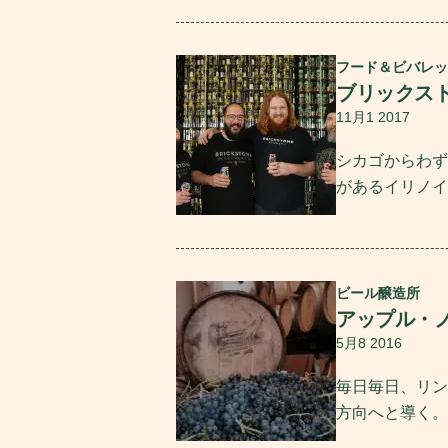
続きを読む
フード＆ビバレッ
ブリックス
11月1 2017
シカゴからわず
があるイリノイ
続きを読む
ビール醸造所
アップル・
5月8 2016
毎日毎日、リン
方向へと導く。