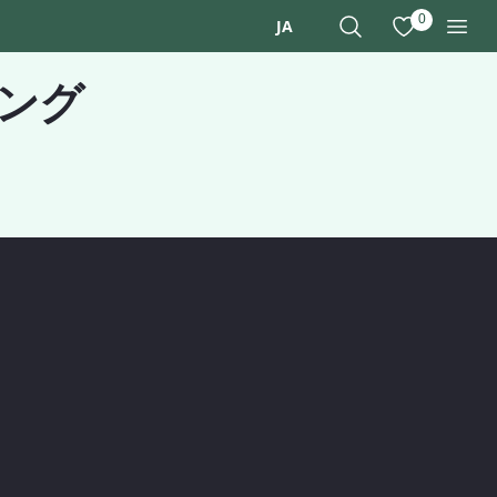
0
お気に入りを
JA
サイト内検索
メニ
ング