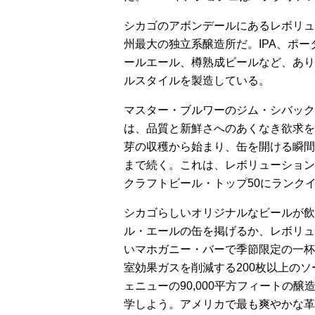
シカゴのアボンデールにあるレボリュ
州最大の独立系醸造所だ。IPA、ポ
ールエール、樽熟成ビールなど、あり
ルスタイルを製造している。
マスター・ブルワーのジム・シバック
は、品質と新鮮さへのあくなき欲求を
芽の収穫から始まり、缶を開ける瞬間
まで続く。これは、レボリューション・ブルーイ
クラフトビール・トップ50にランク
シカゴらしいオリジナルなビールが飲
ル・エールの缶を掲げるか、レボリュ
いマホガニー・バーで季節限定の一杯
室効果ガスを削減する200枚以上の
ェニューの90,000平方フィートの
学しよう。アメリカで最も爽やかな革