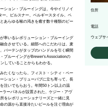
ーション・ブルーイングは、今やイリノイ
住所
ーター、ピルスナー、ベルギースタイル、ペ
とあらゆる喉の渇きを癒す数十種類のビー
電話
ウェブサ
が率いるレボリューション・ブルーイング
融合させている。細部へのこだわりは、麦
、バーテンがタップのハンドルを引く瞬間
ングがBrewer's Associationの
インしていることからもわかる。
みたくなったら、フィスト・シティ・ペー
ーション・ブリューパブに立ち寄って、長
を注いでもらおう。年間50トン以上の温
ソーラーパネルが設置された、ケジー・アヴ
醸造所をレボリューショナリーズと一緒に見
命の源から直接冷たいビールを注ぐ理由が