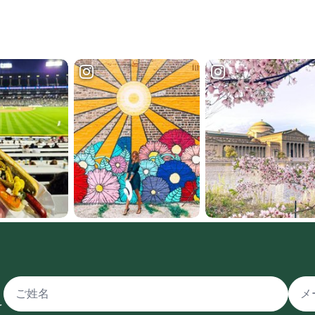
氏名
メー
を