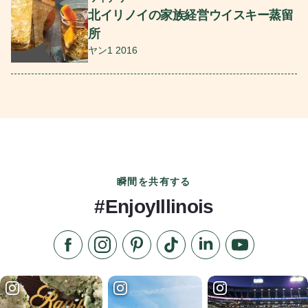
北イリノイの家族経営ウイスキー蒸留
所
ヤン1 2016
瞬間を共有する
#EnjoyIllinois
フェイスブックでいいね
インスタグラムをフォローする
ピンタレスト
TikTokでフォローする
LinkedInでフォロー
YouTube