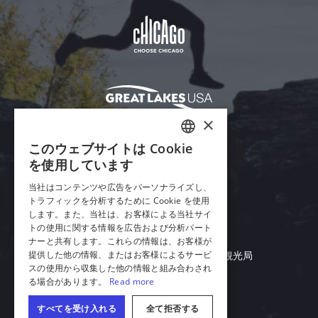
×
このウェブサイトは Cookie
ENGLISH
を使用しています
GERMAN
当社はコンテンツや広告をパーソナライズし、
トラフィックを分析するために Cookie を使用
SPANISH
します。また、当社は、お客様による当社サイ
ITALIAN
トの使用に関する情報を広告および分析パート
Adobe Readerをダウンロード
ナーと共有します。これらの情報は、お客様が
FRENCH
提供した他の情報、またはお客様によるサービ
© 2026 イリノイ州商務経済機会局 観光局
スの使用から収集した他の情報と組み合わされ
JAPANESE
る場合があります。
Read more
日本語
すべてを受け入れる
全て拒否する