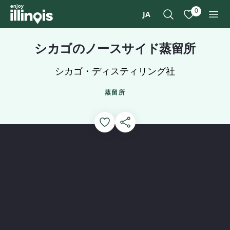
本文へスキップ
0
JA
検索
お気に入り
メニ
シカゴのノースサイド蒸留所
シカゴ・ディスティリング社
蒸留所
Add to Favorites
このページを共有する